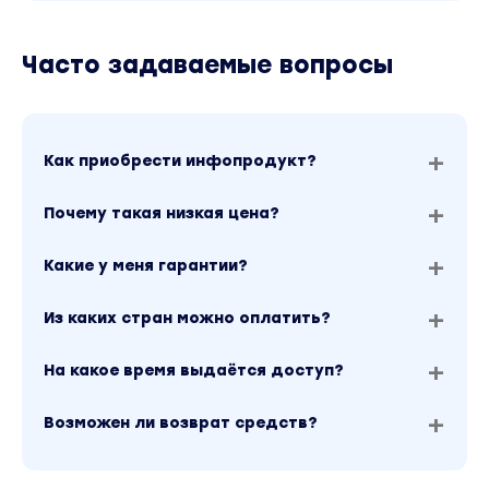
с фото.
Часто задаваемые вопросы
Блок 3 "Бизнес"
Подготовим документы. Разберемся с
требованиями к домашней кухне.
Как приобрести инфопродукт?
Оформимся официально, разберемся с соц.
выплатами о отражением дохода. Обсудим, ка
Почему такая низкая цена?
обязанности о ответсвенность есть у
самозанятого. Почему компаниям намного
Какие у меня гарантии?
выгоднее работать с самозанятым, у которого
есть все закрывающие документы.
Из каких стран можно оплатить?
- Расчет инвестиций, этапы закупки.
- Оформление самозанятости.
На какое время выдаётся доступ?
- Оплата наличкой.
- Как отражать сопутствующие расходы.
Возможен ли возврат средств?
- Предоплата.
- Бизнес модель.