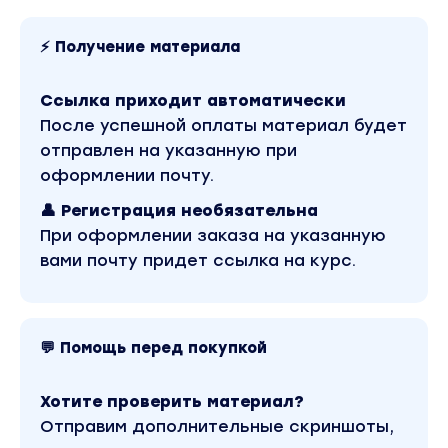
картофельные)
- Салаты (подача в стаканчиках, сборка, хране
⚡ Получение материала
оформление: оливье, цезарь,
крабовый, сельдь под шубой, 4 вида верринов)
Ссылка приходит автоматически
- Брускетты и кростини ( 10 видов)
После успешной оплаты материал будет
- Тарталетки, жюльены и сладкие корзинки
отправлен на указанную при
(готовим сами основу, начинки и декор - 12
оформлении почту.
видов).
👤 Регистрация необязательна
- Фуршетные десерты в стаканчиках с разным
При оформлении заказа на указанную
декором и размерами.
вами почту придет ссылка на курс.
- Канапе, клаб канапе под рызные виды напитко
20 видов).
- Сендвичи, клаб-сендвичи.
- Рулетики с ветчиной, рулетики с лососем,
💬 Помощь перед покупкой
хрустящие рулетики с мясом.
- Бранчи и ассорти( фруктовый, мясной, сырны
Хотите проверить материал?
премиум, сырная тарелка эконом, чикен борд, 
Отправим дополнительные скриншоты,
шампанское)).