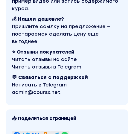
пример видео или запись содержимого
- Карвинг фруктов в домашних условиях.
курса.
- Эко-меню для детей.
💰 Нашли дешевле?
- Фритюр от "А" до "Я".
Пришлите ссылку на предложение —
- Индивидуальный наборы к праздникам, автор
постараемся сделать цену ещё
набор - цифры и буквы
выгоднее.
⭐ Отзывы покупателей
Блок 2 "Организация фуршета"
Читать отзывы на сайте
Составляем меню, рассчитываем на персону и
Читать отзывы в Telegram
организовывать всю работу.
💬 Связаться с поддержкой
- Виды фуршета.
Написать в Telegram
- Как рассчитать меню на персону.
admin@coursx.net
- Подготовка к фуршету от А до Я.
- Рассчитаем время сборки на гастробокс.
- Как считать себестоимость и наценку.
- Качество продуктов.
📤 Поделиться страницей
- Заготовки за день до фуршета.
- Как вести учет заказов