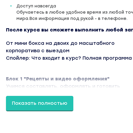
Доступ навсегда
Обучаетесь в любое удобное время из любой то
мира.Вся информация под рукой - в телефоне.
После курса вы сможете выполнить любой за
От мини бокса на двоих до масштабного
корпоратива с выездом
Спойлер: Что входит в курс? Полная программа
Блок 1 "Рецепты и видео оформления"
Учимся составлять, оформлять и готовить
гастробоксы. + готовые технологические карты
каждому из блюд, которые заказали на фурш
Показать полностью
сотни раз.
- Минивыпечка ( бургеры, пиццы, хот-доги)
- Детское меню ( стаканчики, нагетсы, фритюр
детский набор, шарики сырные и