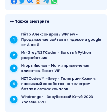
- Как составить меню, чтобы клиент был довол
- Как общаться с клиентами по телефону.
- Пришел заказ. Что дальше? Расставляем
👀 Также смотрите
приоритеты.
- Организация доставки без личного авто.
Пётр Александров / WPnew -
- Упаковочные материалы, инвентарь.
Продвижение сайтов в яндексе и google
- Как правильно составлять меню, чтобы
от А до Я
увеличить средний чек и чистую прибыль.
Mr-Grey/NZTCoder - Богатый Python
- Жидкости на фуршете, сколько нужно на
разработчик
персону.
Игорь Иванов - Магия привлечения
-Фуршетный декор за небольшие деньги.
клиентов. Пакет VIP
- Этапы сборки фуршета.
NZTCoder/Mr-Grey - Телеграм-Хозяин:
- Главные ошибки при сборке фуршета.
пассивный заработок на телеграм
- ТОП 10- блюд для эффективного старта.
ботах и сетках каналов
- Как посчитать, сколько стоит один час
Windranger - Зарубежный Ютуб 2023 –
работы мастера.
Уровень PRO
ПОДАРОК - более 30 примеров фуршетов с
расчетом на персону, под разные события