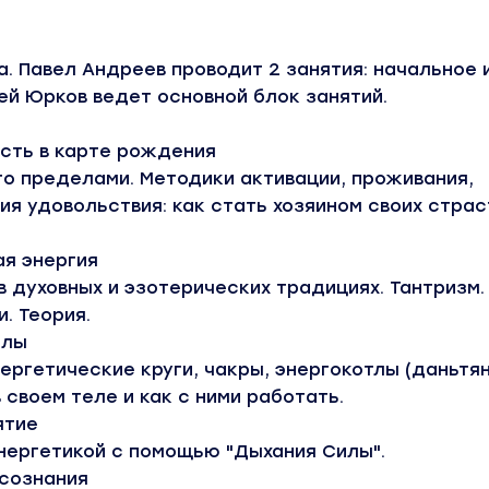
са. Павел Андреев проводит 2 занятия: начальное 
й Юрков ведет основной блок занятий.
ость в карте рождения
его пределами. Методики активации, проживания,
ия удовольствия: как стать хозяином своих страс
ая энергия
в духовных и эзотерических традициях. Тантризм.
. Теория.
илы
нергетические круги, чакры, энергокотлы (даньтян
 своем теле и как с ними работать.
ятие
нергетикой с помощью "Дыхания Силы".
осознания