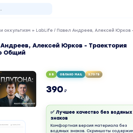
и оккультизм
» LabLife / Павел Андреев, Алексей Юрков
л Андреев, Алексей Юрков - Траектория
ф Общий
5 Б
ОБЛАКО MAIL
3.73 ГБ
390
₽
✅ Лучшее качество без водяных
знаков
Комфортная версия материала без
водяных знаков. Скриншоты содержи