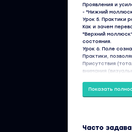
Проявления и усил
- "Нижний моллюск"
Урок 5. Практики 
Как и зачем перев
"Верхний моллюск"
состояния.
Урок 6. Поле созн
Практики, позволя
Присутствия (тот
внимания (визуаль
Самадхи.
Урок 7. Женская и
Показать полно
Отличия и особенн
Урок 8. Самая эф
Самая эффективна
энергоконтур. Эне
Урок 9. 4 кейса: с
Часто задав
Либидо как ключ 