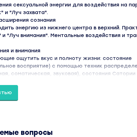
ения сексуальной энергии для воздействия на па
 и "Луч захвата".
расширения сознания
одить энергию из нижнего центра в верхний. Прак
 и "Луч внимания". Ментальные воздействия и тр
ания и внимания
ющие ощутить вкус и полноту жизни: состояние
альное восприятие) с помощью техник распредел
ная, соматическая, звуковая), состояния Сатории
 мужская энергетика
стью
ости Инь и Ян - соединение энергий, синергия.
фективная техника
я техника работы с сексуальной энергией: сакр
ргия Кундалини, как и зачем ее накапливать и под
екс с жизнью
аемые вопросы
решения житейских и философских задач.