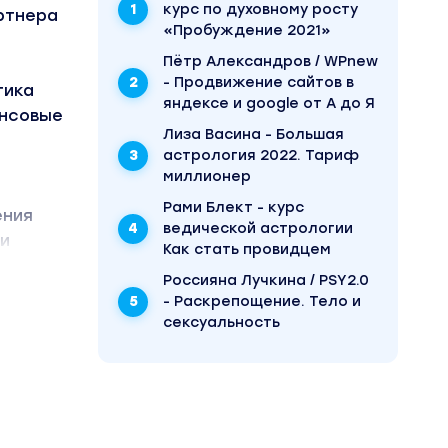
курс по духовному росту
ртнера
«Пробуждение 2021»
Пётр Александров / WPnew
- Продвижение сайтов в
тика
яндексе и google от А до Я
ансовые
Лиза Васина - Большая
астрология 2022. Тариф
миллионер
Рами Блект - курс
ения
ведической астрологии
 и
Как стать провидцем
Россияна Лучкина / PSY2.0
- Раскрепощение. Тело и
сексуальность
альный
нимать.