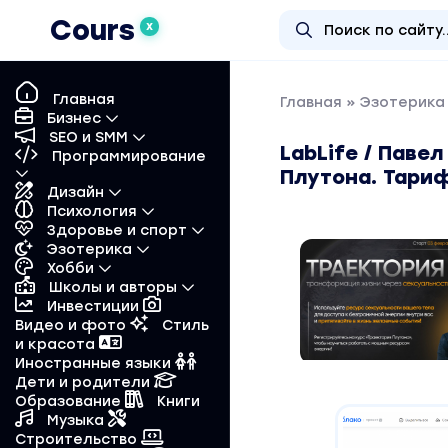
Cours
X
Главная
Главная
»
Эзотерика 
Бизнес
SEO и SMM
LabLife / Паве
Программирование
Плутона. Тари
Дизайн
Психология
Здоровье и спорт
Эзотерика
Хобби
Школы и авторы
Инвестиции
Видео и фото
Стиль
и красота
Иностранные языки
Дети и родители
Образование
Книги
Музыка
Строительство