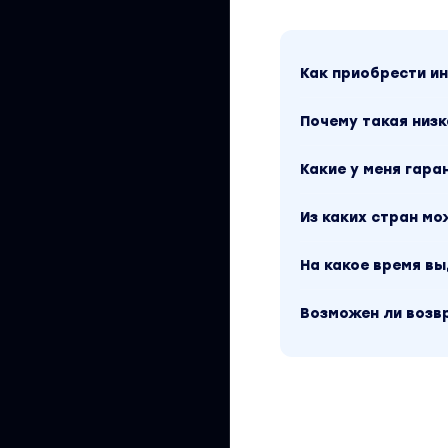
Вы находитесь на 
Траектория Плуто
без водяных знак
Как приобрести 
можно посмотреть
стоимость курса у
материал доступен
Почему такая низк
оккультизм / Псих
можно найти через
Какие у меня гара
Из каких стран м
На какое время в
Возможен ли возв