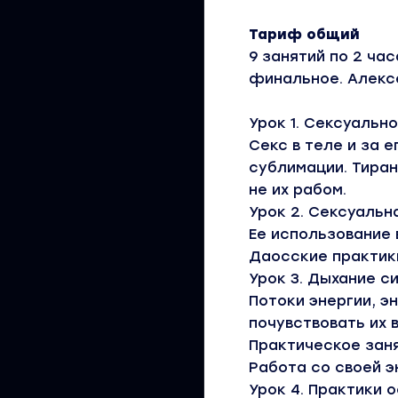
Тариф общий
9 занятий по 2 ча
финальное. Алексе
Урок 1. Сексуальн
Секс в теле и за 
сублимации. Тиран
не их рабом.
Урок 2. Сексуальн
Ее использование 
Даосские практики
Урок 3. Дыхание с
Потоки энергии, э
почувствовать их в
Практическое зан
Работа со своей э
Урок 4. Практики 