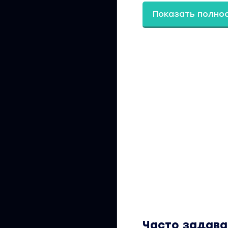
Программа курса
Показать полно
РАЗДЕЛ 1
Как добиться пра
1.1 Подготовки 3D
1.2 Камера. Виды. 
1.3 Форматы и раз
1.4 Практика пост
1.5 Золотое сечен
1.6 Вид сверху. Бе
1.7 Солнце и тени.
1.8 Белая модель 
1.9 Изометрия
1.10 Фрагмент квар
1.11 Взрыв-схема
1.12 Взрыв-схема с
1.13 Примеры работ
Часто задав