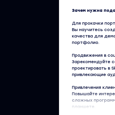
Зачем нужна пода
Для прокачки пор
Вы научитесь соз
качества для дем
портфолио.
Продвижения в соц
Зарекомендуйте се
проектировать в 
привлекающие ау
Привлечения клие
Повышайте интере
сложных программ
планшете.