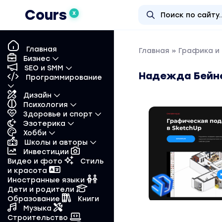
Cours
X
Главная
Главная
»
Графика и
Бизнес
SEO и SMM
Надежда Бейне
Программирование
Дизайн
Психология
Здоровье и спорт
Эзотерика
Хобби
Школы и авторы
Инвестиции
Видео и фото
Стиль
и красота
Иностранные языки
Дети и родители
Образование
Книги
Музыка
Строительство