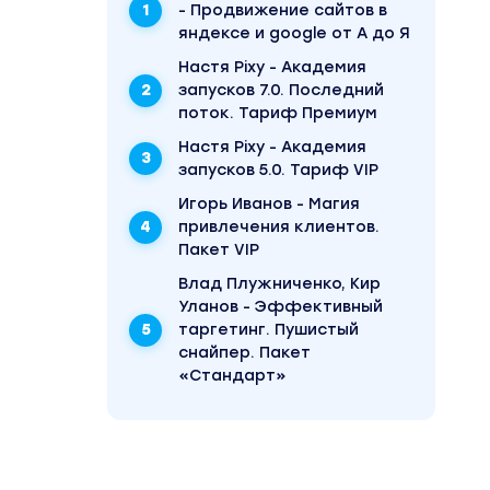
- Продвижение сайтов в
яндексе и google от А до Я
Настя Pixy - Академия
запусков 7.0. Последний
поток. Тариф Премиум
Настя Pixy - Академия
запусков 5.0. Тариф VIP
Игорь Иванов - Магия
привлечения клиентов.
Пакет VIP
Влад Плужниченко, Кир
Уланов - Эффективный
таргетинг. Пушистый
снайпер. Пакет
«Стандарт»