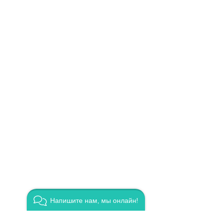
ча в
 у
айн».
 сайту.
Напишите нам, мы онлайн!