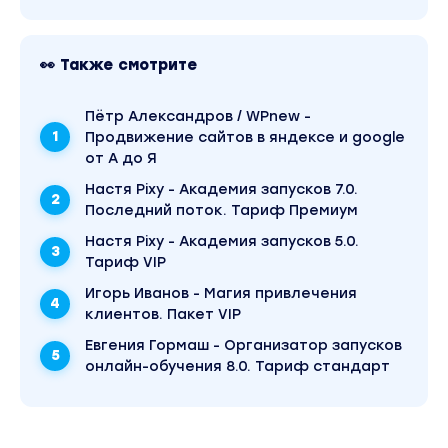
унитаз.
• Анализируем конкурентов и обходим их
👀 Также смотрите
• Составляем программу курса, мимо которой 
• Устанавливаем правильную цену на курс
Пётр Александров / WPnew -
• Форматы поддержки и обратной связи
Продвижение сайтов в яндексе и google
• Расчет прибыли и расходов
от А до Я
• Упаковываем сайт курса
Настя Pixy - Академия запусков 7.0.
Последний поток. Тариф Премиум
Материалы:
Настя Pixy - Академия запусков 5.0.
• Схема, как за 3 дня протестировать жизнес
Тариф VIP
• Инструкция «Как составить программу курса
Игорь Иванов - Магия привлечения
• Таблица анализа конкурента
клиентов. Пакет VIP
• Шаблон анкеты исследования аудитории
• Таблица расчета прибыли
Евгения Гормаш - Организатор запусков
онлайн-обучения 8.0. Тариф стандарт
• Прототип продающего сайта
Результат:
Подписчики 15 секунд смотрят на программу тв