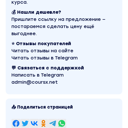
курса.
Материалы:
💰 Нашли дешевле?
• Шпаргалка по распределению процентов
Пришлите ссылку на предложение —
• Пример презентации своих услуг
постараемся сделать цену ещё
• Схема поиска первого клиента
выгоднее.
• Пример оформления и передачи прогрева
⭐ Отзывы покупателей
Результат:
Читать отзывы на сайте
Четко поймешь, в чем заключается работа прод
Читать отзывы в Telegram
модель, то начнешь искать первых клиентов дл
💬 Связаться с поддержкой
Написать в Telegram
admin@coursx.net
Прототип продукта
Модуль 2
Уроки:
📤 Поделиться страницей
• Определение своей экспертности
• Быстрый тест идеи продукта
• Продуктовая линейка: лид-магнит, трипваер, 