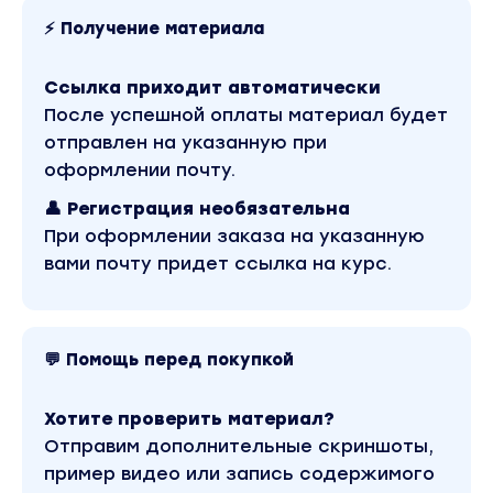
Бонусный модуль
⚡ Получение материала
Уроки:
Ссылка приходит автоматически
• Зачем блогеру или эксперту продюсер?
После успешной оплаты материал будет
• Вектор развития продюсера
отправлен на указанную при
• Обязанности и зоны ответственности продю
оформлении почту.
• Как продюсеру вести свои соц сети?
👤 Регистрация необязательна
• По каким критериям определить своего экспе
При оформлении заказа на указанную
• Как заходить к БОЛЬШИМ через бесплатную 
вами почту придет ссылка на курс.
• Находим за 7 дней первого клиента под запус
• Как презентовать свои услуги?
• Как делить доходы и расходы?
• На что договориться?
💬 Помощь перед покупкой
• Как взаимодействовать с экспертом?
• Продажа микроуслуг
Хотите проверить материал?
• Мышление успешного продюсера
Отправим дополнительные скриншоты,
• Начинаем с малого
пример видео или запись содержимого