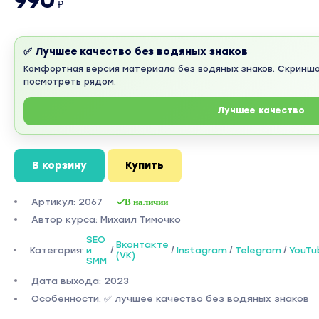
990
₽
✅ Лучшее качество без водяных знаков
Комфортная версия материала без водяных знаков. Скринш
посмотреть рядом.
Лучшее качество
В корзину
Купить
Артикул: 2067
В наличии
Автор курса: Михаил Тимочко
SEO
Вконтакте
Категория:
и
/
/
Instagram
/
Telegram
/
YouTu
(VK)
SMM
Дата выхода: 2023
Особенности: ✅ лучшее качество без водяных знаков