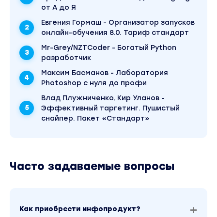
от А до Я
МОДУЛЬ 7: ЦЕНООБРАЗОВАНИЕ
Евгения Гормаш - Организатор запусков
онлайн-обучения 8.0. Тариф стандарт
Как работает ценообразование
Mr-Grey/NZTCoder - Богатый Python
Как правильно рассчитывать комиссию, котор
разработчик
будем платить WB
Максим Басманов - Лаборатория
Photoshop с нуля до профи
МОДУЛЬ 8: СЕМАНТИЧЕСКОЕ ЯДРО, SEO
Влад Плужниченко, Кир Уланов -
Эффективный таргетинг. Пушистый
Что такое SEO-оптимизация
снайпер. Пакет «Стандарт»
Как работает семантическое ядро
Как работает Яндекс.Wordstat
Часто задаваемые вопросы
МОДУЛЬ 9: ФОТОГРАФИИ
Как сделать качественное фото товара и
соблюсти требования WB
Как приобрести инфопродукт?
Какие ошибки можно допустить при создании