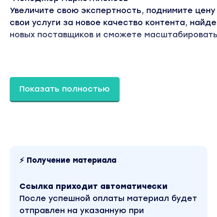
Увеличите свою экспертность, поднимите цену
свои услуги за новое качество контента, найд
новых поставщиков и сможете масштабировать
ВВОДНЫЙ МОДУЛЬ
Показать полностью
Какая программа курса
Какие базовые принципы работы на Wildberries
Что такое комплекс 4P
Результат после прохождения модуля:
⚡ Получение материала
Четкое понимание устройства обучения курса
МОДУЛЬ 1: ПРОДУКТ
Ссылка приходит автоматически
После успешной оплаты материал будет
Какие существуют варианты стратегий прода
отправлен на указанную при
Где черпать идеи классного продукта