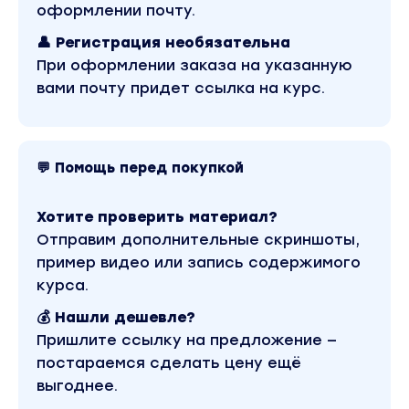
оформлении почту.
Как работает алгоритм анализа 1 уровня и 2 ур
Зачем нужна тестовая партия
👤 Регистрация необязательна
При оформлении заказа на указанную
МОДУЛЬ 2: ФОРМЫ РАБОТЫ
вами почту придет ссылка на курс.
Какую форму работы выбрать (самозанятый/И
ООО)
💬 Помощь перед покупкой
Как платить налоги
Какие банки проверенные (рекомендации от на
Хотите проверить материал?
Отправим дополнительные скриншоты,
МОДУЛЬ 3: ДОКУМЕНТАЦИЯ
пример видео или запись содержимого
курса.
Зачем надо разрешение бренда на продажу
Что выбрать: сертификат/декларация/отказно
💰 Нашли дешевле?
письмо
Пришлите ссылку на предложение —
постараемся сделать цену ещё
МОДУЛЬ 4: ЛИЧНЫЙ БРЕНД
выгоднее.