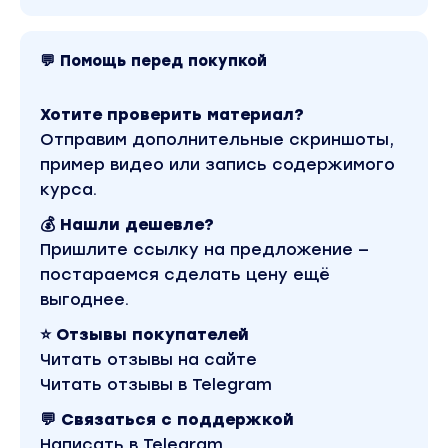
покупку.
Преимущества метода:
💬 Помощь перед покупкой
Простота. Справится даже школьник, хотя
Хотите проверить материал?
тема, конечно же, не для его возраста:) Есть
Отправим дополнительные скриншоты,
и вариант чуть более замороченный, если
пример видео или запись содержимого
хотите сделать все идеально. Но в основе
курса.
своей все необходимые действия
выполняются на раз-два.
💰 Нашли дешевле?
Пришлите ссылку на предложение —
Без начального капитала. Изначально –
постараемся сделать цену ещё
никаких денежных затрат не
выгоднее.
подразумевается (при использовании
⭐ Отзывы покупателей
бесплатного варианта). То есть все, что вы
Читать отзывы на сайте
будете вкладывать, это только ваше время.
Читать отзывы в Telegram
Хотя, возможно, тут присутствуют мастера
арбитража – для них возможен и вариант с
💬 Связаться с поддержкой
платным переливом трафика. Особенно,
Написать в Telegram