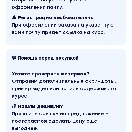
«взросление», «независимость», «любовь»,
оформлении почту.
«взаимопонимание», «поддержка» и
👤 Регистрация необязательна
желание быть вместе.
При оформлении заказа на указанную
вами почту придет ссылка на курс.
В результате встречи ты:
- Выявишь свои стратегии мышления,
которые разрушительно влияют на твои
отношения или не дают тебе их создать.
💬 Помощь перед покупкой
- Найдешь свой индивидуальный рецепт, как
сочетать личностное развитие и развитие в
Хотите проверить материал?
отношениях с партнером.
Отправим дополнительные скриншоты,
- Поймешь, как начать выстраивать
пример видео или запись содержимого
здоровые отношения с партнером.
курса.
- Обнаружишь баланс между зависимостью
💰 Нашли дешевле?
и независимостью в отношениях.
Пришлите ссылку на предложение —
Вы находитесь на странице товара «PSY2.0 /
постараемся сделать цену ещё
Анна Иванова - Созависимость или
независимость?». Это материал 2023 года. В
выгоднее.
магазине Coursx.net данный материал доступен