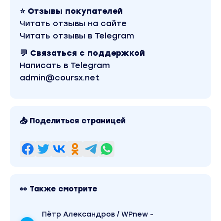
за 195 рублей. Обучающий курс входит в рубрику
⭐ Отзывы покупателей
«Психология / Соблазнение и пикап». Другие
Читать отзывы на сайте
материалы автора «Анна Иванова» можно
найти через поиск по сайту.
Читать отзывы в Telegram
💬 Связаться с поддержкой
Написать в Telegram
admin@coursx.net
📤 Поделиться страницей
👀 Также смотрите
Пётр Александров / WPnew -