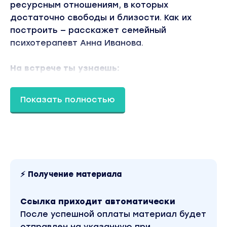
ресурсным отношениям, в которых
достаточно свободы и близости. Как их
построить — расскажет семейный
психотерапевт Анна Иванова.
На встрече ты узнаешь:
Возможно ли быть независимым в
отношениях.
Показать полностью
Как выстроить здоровые отношения, не
разрушив их.
Как развиваться и строить жизнь мечты,
если у вашего партнера другие планы.
Как быть успешными не в ущерб отношениям.
Как мотивировать партнера к переменам, и
⚡ Получение материала
возможно ли это вообще.
Как мы помогаем друг другу идти по жизни, и
Ссылка приходит автоматически
как мешаем.
После успешной оплаты материал будет
Как связаны понятия «ответственность»,
отправлен на указанную при