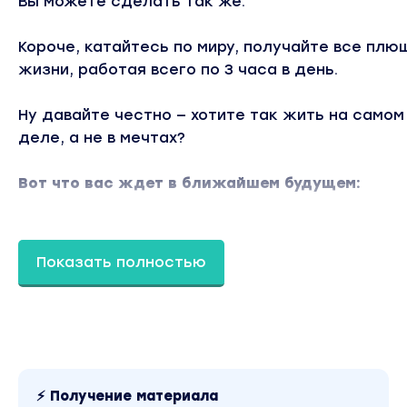
Вы можете сделать так же.
Короче, катайтесь по миру, получайте все плю
жизни, работая всего по 3 часа в день.
Ну давайте честно — хотите так жить на самом
деле, а не в мечтах?
Вот что вас ждет в ближайшем будущем:
1. Показываю изнутри всю воронку продаж на 
оплат с чеком от 100.000 без личного вовлечен
Показать полностью
2. Бизнесы, созданные по такой модели, прино
большие деньги. На текущий момент за 2 года 
сделал 3 продажи консалтинговых бизнесов/
онлайн школ по 30 млн рублей каждый. В этом 
курсе вы получите всю схему от создания до
⚡ Получение материала