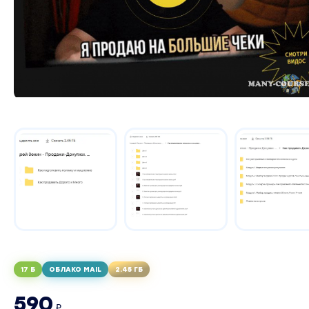
17 Б
ОБЛАКО MAIL
2.45 ГБ
590
₽