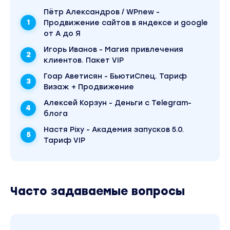
Пётр Александров / WPnew -
БОНУС 1.
Продвижение сайтов в яндексе и google
Мастер-Класс: "Алгоритмы Reels".
от А до Я
Мастер-класс, который закрывает все Ваши
Игорь Иванов - Магия привлечения
вопросы насчёт Reels.
клиентов. Пакет VIP
БОНУС 2.
Гоар Аветисян - БьютиСпец. Тариф
Мастер-Класс: "Схемы создания Воронок
Визаж + Продвижение
Продаж".
Алексей Корзун - Деньги с Telegram-
Мастер-класс от основателей сервиса. т.е.
блога
Вы научитесь строить не 1 Воронку Продаж,
а столько Воронок, сколько захотите.
Настя Pixy - Академия запусков 5.0.
Тариф VIP
БОНУС 3.
Урок: "Постановка Голоса и Речи".
Урок от топового специалиста по голосу. Он
работает с артистами и топовыми
Часто задаваемые вопросы
блогерами.
БОНУС 4.
Мини-Курс: "Как сделать предложение от