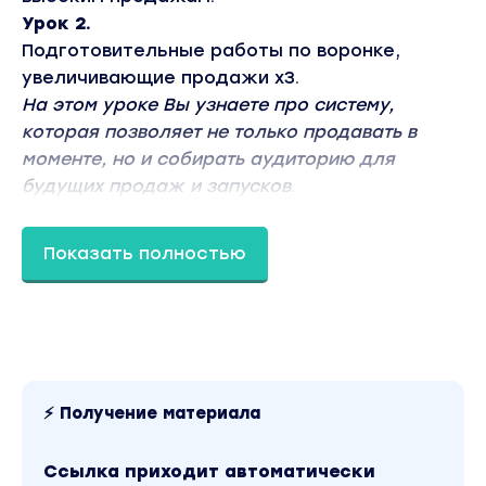
Урок 2.
Подготовительные работы по воронке,
увеличивающие продажи х3.
На этом уроке Вы узнаете про систему,
которая позволяет не только продавать в
моменте, но и собирать аудиторию для
будущих продаж и запусков
.
Урок 3.
Магнетическое предложение для аудитории,
Показать полностью
которым хочется владеть.
На этом уроке Вы узнаете про то, как
готовить вход в воронку, чтобы люди сами
захотели попасть в Вашу Воронку Продаж +
как всю эту систему подключить к Reels.
Урок 4.
⚡ Получение материала
Прогревающая серия шагов в воронке
продаж.
Ссылка приходит автоматически
На этом уроке Вы узнаете про то как