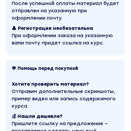
После успешной оплаты материал будет
строить свою Воронку Продаж. Мы с Вами
отправлен на указанную при
подготовим весь контент для запуска
оформлении почту.
Воронки Продаж.
👤 Регистрация необязательна
Урок 5.
При оформлении заказа на указанную
Эффективная площадка для сбора
вами почту придет ссылка на курс.
клиентов.
На этом уроке Вы узнаете про то как быстро
(буквально за 7 минут) сделать отличные
сайты, которые будут сами продавать и
💬 Помощь перед покупкой
привлекать людей в нашу Воронку Продаж. +
секретная ссылка для прямого отклика.
Хотите проверить материал?
Урок 6.
Отправим дополнительные скриншоты,
Пошаговая техническая реализация
пример видео или запись содержимого
подготовительных работ в воронке от
курса.
начала до конца.
💰 Нашли дешевле?
На этом уроке Вы узнаете про то как
Пришлите ссылку на предложение —
подготовиться технически к запуску
постараемся сделать цену ещё