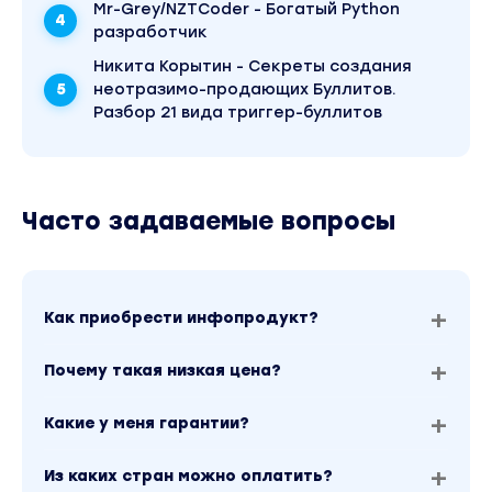
Mr-Grey/NZTCoder - Богатый Python
Хорошо ли она поступает?
разработчик
Никита Корытин - Секреты создания
Наверное нет, но это точно приносит ей
неотразимо-продающих Буллитов.
популярность.
Разбор 21 вида триггер-буллитов
А последняя ее фраза:
“Надо четко разделять, каждый ли ветеран
“Спартака” – на самом деле ветеран.”,
Часто задаваемые вопросы
обсуждалась больше месяца!
Конечно, так лучше не делать.
Как приобрести инфопродукт?
Ведь для тебя важно, не только зацепить
клиента и привлечь его внимание, но и войти
Почему такая низкая цена?
в круг его доверия. Я предлагаю
действовать экологично.
Какие у меня гарантии?
Что было в этом примере:
Из каких стран можно оплатить?