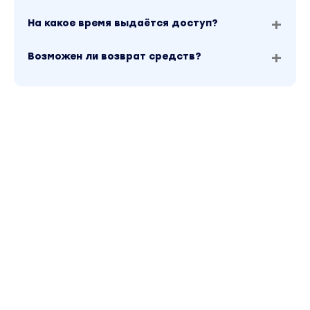
Не нужно придумывать проблему и
На какое время выдаётся доступ?
изобретать велосипед. В жизни всегда
найдутся примеры болей, подходящих
Возможен ли возврат средств?
ситуаций и неудач. Используй их!
Вывод? Продавать без обещаний – помогут
эмоции..
Вот идеальный пример продажи через
ситуацию:
Представь, что тебе надо продать
страховку на машину.
Можно рассказать о ее условиях, долго
расписывать преимущества и объяснять
клиенту, что это обезопасит его. Примут ли
твое предложение после такого рассказа?
Вряд ли.