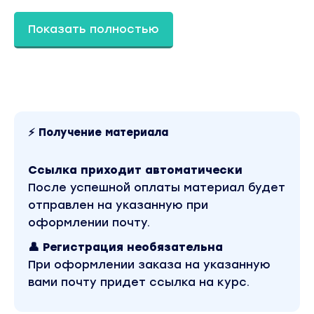
результат. И ничего не обещаем.
Показать полностью
Всегда сложно продавать вещи,
направленные на предотвращение еще не
существующий проблемы…. на
профилактику.
Тут мы сталкиваемся сразу с 3мя пунктами,
которые мешают наши продажам.
⚡ Получение материала
– У людей и без этого полно забот, и никто
Ссылка приходит автоматически
не хочет покупать профилактику того, что
После успешной оплаты материал будет
еще не произошло.
отправлен на указанную при
оформлении почту.
– Модерация в таргете перестает
👤 Регистрация необязательна
пропускать обещания и “ДО” – “ПОСЛЕ”
При оформлении заказа на указанную
– Обещание – вызывает возражение, а это –
вами почту придет ссылка на курс.
дополнительная работа.