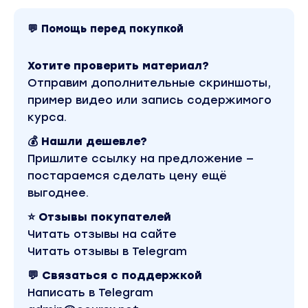
И что делать?
💬 Помощь перед покупкой
Найди их боли и увеличь проблему до такого
уровня, чтобы ЗАХОТЕЛОСЬ себя
Хотите проверить материал?
обезопасить. Лучший продавец – это
Отправим дополнительные скриншоты,
страх.мини-курс:13 постов, каждый из
пример видео или запись содержимого
которых продал на 100-800к
курса.
Суть в чем:Иными словами в продаже – мы не
должны создавать ЖЕЛАНИЙ решить
💰 Нашли дешевле?
проблему.
Пришлите ссылку на предложение —
постараемся сделать цену ещё
Мы должны брать уже существующие
выгоднее.
проблемы – и увеличивать их до нереальных
⭐ Отзывы покупателей
масштабов.
Читать отзывы на сайте
Чтобы человек хотел решить ее прямо
Читать отзывы в Telegram
сейчас, во что бы то ни стало.
💬 Связаться с поддержкой
Например:
Написать в Telegram