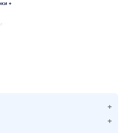
ки +
и
на