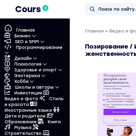
Cours
X
Главная
Главная
»
Видео и ф
Бизнес
SEO и SMM
Позирование / 
Программирование
женственност
Дизайн
Психология
Здоровье и спорт
Эзотерика
Хобби
Школы и авторы
Инвестиции
Видео и фото
Стиль
и красота
Иностранные языки
Дети и родители
Образование
Книги
Музыка
Строительство