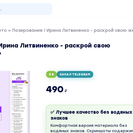
ото
» Позирование / Ирина Литвиненко - раскрой свою 
Ирина Литвиненко - раскрой свою
ь
5 Б
КАНАЛ TELEGRAM
490
₽
✅ Лучшее качество без водяных
знаков
Комфортная версия материала без
водяных знаков. Скриншоты содержи