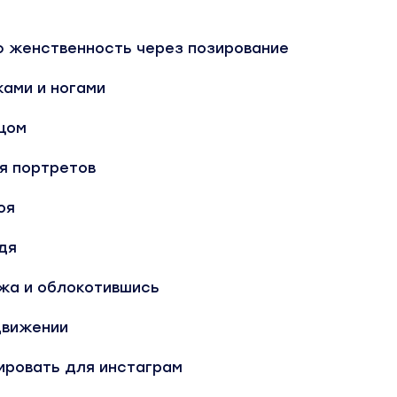
ю женственность через позирование
ками и ногами
ицом
я портретов
оя
дя
ёжа и облокотившись
движении
ировать для инстаграм