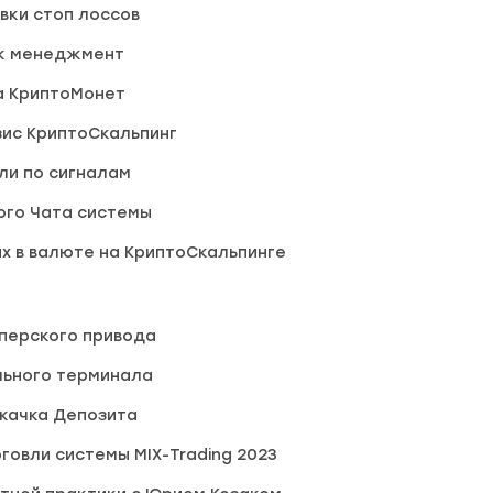
вки стоп лоссов
к менеджмент
 КриптоМонет
зис КриптоСкальпинг
ли по сигналам
ого Чата системы
х в валюте на КриптоСкальпинге
ьперского привода
льного терминала
скачка Депозита
рговли системы MIX-Trading 2023