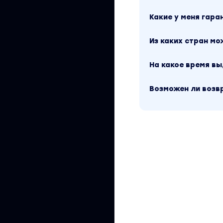
Вы находитесь на 
Какие у меня гара
Trading 365. Крип
без водяных знак
можно посмотреть
Из каких стран м
стоимость курса у
материал доступен
Трейдинг, Крипто
На какое время в
«Юрий Козак» можн
Возможен ли возв