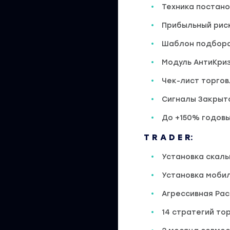
Техника постано
Прибыльный рис
Шаблон подбора
Модуль АнтиКри
Чек-лист торгов
Сигналы Закрыт
До +150% годовы
T R A D E R:
Установка скал
Установка моби
Агрессивная Ра
14 стратегий то