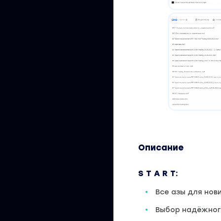
Описание
S T A R T:
Все азы для нов
Выбор надёжног