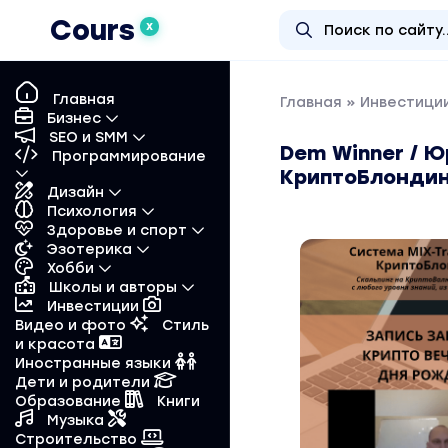
Cours
X
Главная
Главная
»
Инвестиции
Бизнес
SEO и SMM
Dem Winner / Ю
Программирование
КриптоБлондин
Дизайн
Психология
Здоровье и спорт
Эзотерика
Хобби
Школы и авторы
Инвестиции
Видео и фото
Стиль
и красота
Иностранные языки
Дети и родители
Образование
Книги
Музыка
Строительство