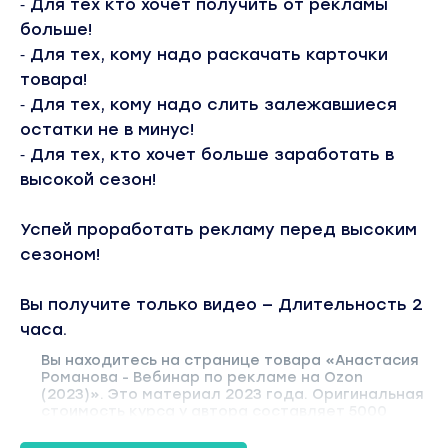
⁃ Для тех кто хочет получить от рекламы
больше!
⁃ Для тех, кому надо раскачать карточки
товара!
⁃ Для тех, кому надо слить залежавшиеся
остатки не в минус!
⁃ Для тех, кто хочет больше заработать в
высокой сезон!
Успей проработать рекламу перед высоким
сезоном!
Вы получите только видео — Длительность 2
часа.
Вы находитесь на странице товара «Анастасия
Романова - Вебинар по рекламе на Ozon
(2023)». Это материал 2023 года. Оригинальная
стоимость курса у автора составляет 5000
рублей. В магазине Coursx.net данный материал
доступен за 249 рублей. Обучающий курс входит