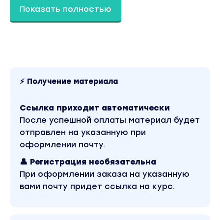
в рубрику «SEO и SMM / Бизнес, менеджмент,
Показать полностью
продажи / Ozon». Другие материалы автора
«Анастасия Романова» можно найти через
поиск по сайту.
⚡ Получение материала
Ссылка приходит автоматически
После успешной оплаты материал будет
отправлен на указанную при
оформлении почту.
👤 Регистрация необязательна
При оформлении заказа на указанную
вами почту придет ссылка на курс.