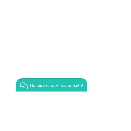
кже
я
х.
Напишите нам, мы онлайн!