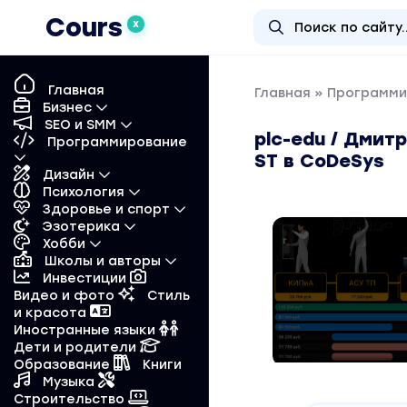
Cours
X
Главная
Главная
»
Программи
Бизнес
SEO и SMM
plc-edu / Дмит
Программирование
ST в CoDeSys
Дизайн
Психология
Здоровье и спорт
Эзотерика
Хобби
Школы и авторы
Инвестиции
Видео и фото
Стиль
и красота
Иностранные языки
Дети и родители
Образование
Книги
Музыка
Строительство