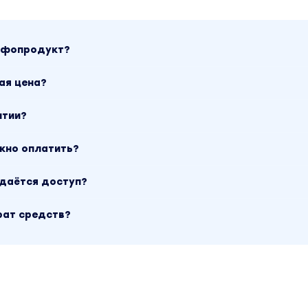
инфопродукт?
ая цена?
нтии?
ожно оплатить?
ыдаётся доступ?
рат средств?
ых заданий