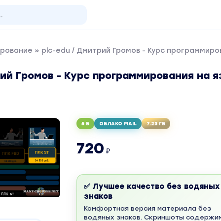
рование
» plc-edu / Дмитрий Громов - Курс программиро
рий Громов - Курс программирования на 
5 Б
ОБЛАКО MAIL
7.23 ГБ
720
₽
✅ Лучшее качество без водяных
знаков
Комфортная версия материала без
водяных знаков. Скриншоты содержи