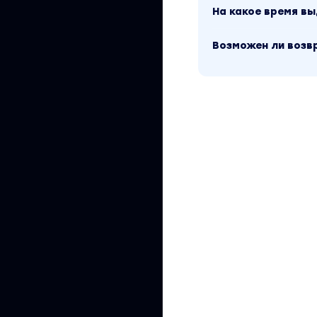
На какое время в
Правильное получе
Как Выдернуть Код
Возможен ли возв
Вы находитесь на 
версия материала
содержимого, пла
относится к 2023 
Обучающий курс в
автора «Павел Дуг