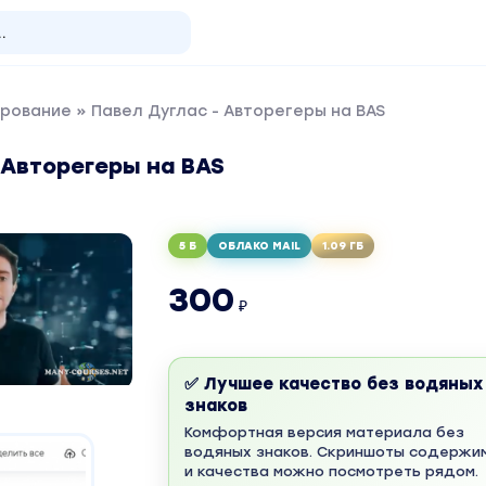
рование
» Павел Дуглас - Авторегеры на BAS
 Авторегеры на BAS
5 Б
ОБЛАКО MAIL
1.09 ГБ
300
₽
✅ Лучшее качество без водяных
знаков
Комфортная версия материала без
водяных знаков. Скриншоты содержи
и качества можно посмотреть рядом.