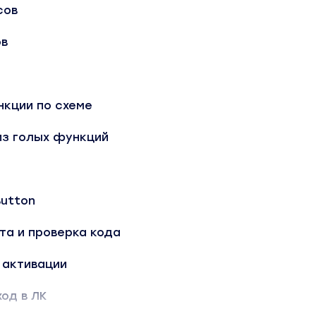
сов
ов
нкции по схеме
из голых функций
Button
та и проверка кода
 активации
ход в ЛК