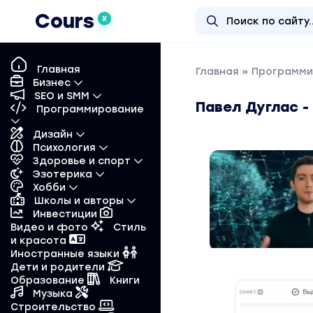
Cours
X
Главная
Главная
»
Программи
Бизнес
SEO и SMM
Павел Дуглас -
Программирование
Дизайн
Психология
Здоровье и спорт
Эзотерика
Хобби
Школы и авторы
Инвестиции
Видео и фото
Стиль
и красота
Иностранные языки
Дети и родители
Образование
Книги
Музыка
Строительство