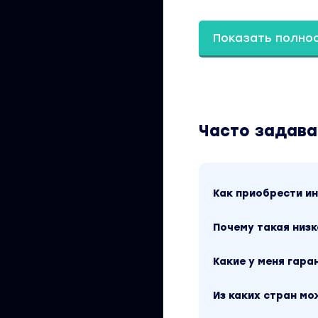
Правильная провер
Показать полно
Сохранение Куков
Запуск и Дебаг ск
Обработка багов 
Часто задав
Регистрация через
TonPlace Регер че
Как приобрести 
Схема регистраци
Почему такая низк
Создание аккаунт
Какие у меня гара
Работа с IMAP кли
Из каких стран м
Капча и модерниз