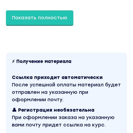
трансформация и ее виды, инструменты
выделения.
Показать полностью
5. Частотное разложение и запись экшенов.
6. Ретушь деталей с помощью частотного
разложения - тело, макияж, одежда.
7. Светокоррекция и Dodge and Burn.
⚡ Получение материала
8. Применение техники DB для усиления
Ссылка приходит автоматически
выразительности кадра
После успешной оплаты материал будет
отправлен на указанную при
9. Цветокоррекция - исправляем оттенки на
оформлении почту.
фото.
👤 Регистрация необязательна
10. Изменения тона кожи, загар, усиление
При оформлении заказа на указанную
объемов, контраст.
вами почту придет ссылка на курс.