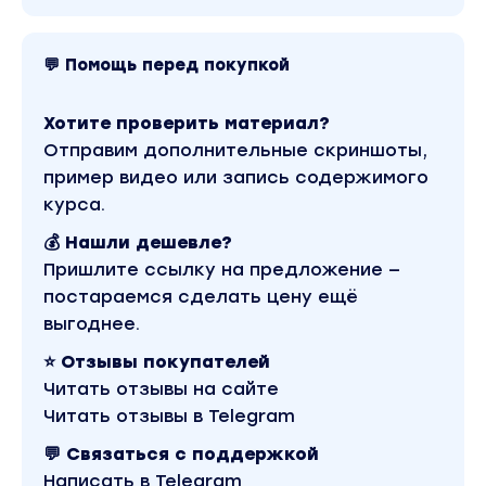
11. Общие контрасты кадра.
12. Тонирование фотографии с помощью
💬 Помощь перед покупкой
разных техник.
Хотите проверить материал?
13. Резкость и усиление фактур.
Отправим дополнительные скриншоты,
пример видео или запись содержимого
14. CMYK и подготовка кадра к публикации в
курса.
интернете.
💰 Нашли дешевле?
Пришлите ссылку на предложение —
постараемся сделать цену ещё
В программе полный процесс ретуши, от
выгоднее.
конвертации raw-файла, работы с кожей и
⭐ Отзывы покупателей
цветокоррекции, усиления объемов и бликов,
Читать отзывы на сайте
до тонировки и сохранения в web.
Читать отзывы в Telegram
Этот материал — сливки из непрерывного
💬 Связаться с поддержкой
преподавания базы в течении двух лет, в том
Написать в Telegram