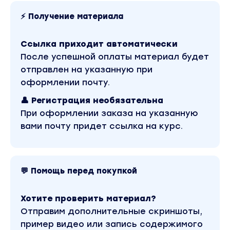
восстановления и нужные промежутки по
⚡ Получение материала
Вебархиву
- Как быстро устанавливать счетчики
Ссылка приходит автоматически
посещаемости, рекламные коды, метатеги и
После успешной оплаты материал будет
прочие нужные примочки на ваш сайт на
отправлен на указанную при
Архиварикс
оформлении почту.
- Как делать гибридный сайт с «лицом
👤 Регистрация необязательна
Архиварикса» , а теневая часть на WP и
При оформлении заказа на указанную
какие это дает преимущества
вами почту придет ссылка на курс.
- Как можно прямо в пределах одного сайта
на 2 cms материалы перенести с html-
версии сайта на wp. Огненный лайфхак
- Как работать внутри админки сайта на
💬 Помощь перед покупкой
Архиварикс, как разместить статью и
сохранить дизайн, как и на статьях
Хотите проверить материал?
восстановленного сайта, как сделать за 5
Отправим дополнительные скриншоты,
минут 100 статей на Архиварикс без плагина
пример видео или запись содержимого
( для Архиварикс не существует плагинов)