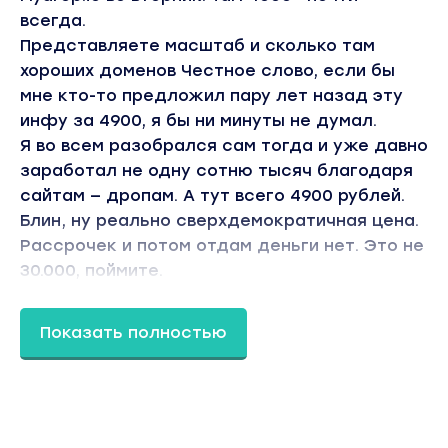
всегда.
Представляете масштаб и сколько там
хороших доменов Честное слово, если бы
мне кто-то предложил пару лет назад эту
инфу за 4900, я бы ни минуты не думал.
Я во всем разобрался сам тогда и уже давно
заработал не одну сотню тысяч благодаря
сайтам — дропам. А тут всего 4900 рублей.
Блин, ну реально сверхдемократичная цена.
Рассрочек и потом отдам деньги нет. Это не
30.000, поймите.
В ходе видеоинтенcива вы узнаете:
Показать полностью
- Как создавать и как работать с
гибридными сайтами на 2 cms (Архиварикс +
WordPress)
- Как восстанавливать сайты через
Архиварикс, как выбирать даты