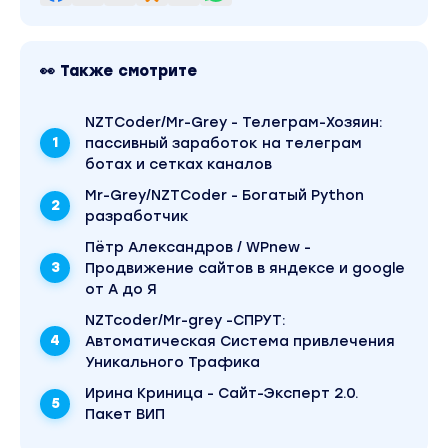
- Прочие сверхполезные фишки по работе с
Архиварикс и сайтами-дропами
Вы находитесь на странице товара «Андрей
👀 Также смотрите
Микушкин - Восстановление сайтов из
Вебархива. Работа с сайтом-дропом (2023)».
Это материал 2023 года. Оригинальная
NZTCoder/Mr-Grey - Телеграм-Хозяин:
стоимость курса у автора составляет 4900
рублей. В магазине Coursx.net данный материал
пассивный заработок на телеграм
доступен за 130 рублей. Обучающий курс входит
ботах и сетках каналов
в рубрику «Создание сайтов». Другие
материалы автора «Андрей Микушкин» можно
Mr-Grey/NZTCoder - Богатый Python
найти через поиск по сайту.
разработчик
Пётр Александров / WPnew -
Продвижение сайтов в яндексе и google
от А до Я
NZTcoder/Mr-grey -СПРУТ:
Автоматическая Система привлечения
Уникального Трафика
Ирина Криница - Сайт-Эксперт 2.0.
Пакет ВИП