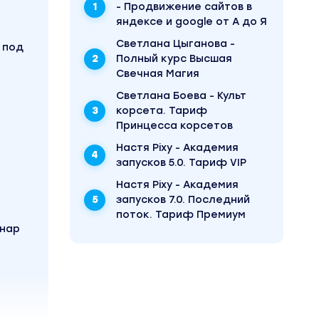
- Продвижение сайтов в
яндексе и google от А до Я
Светлана Цыганова -
 под
Полный курс Высшая
Свечная Магия
Светлана Боева - Культ
корсета. Тариф
Принцесса корсетов
Настя Pixy - Академия
запусков 5.0. Тариф VIP
Настя Pixy - Академия
запусков 7.0. Последний
поток. Тариф Премиум
инар