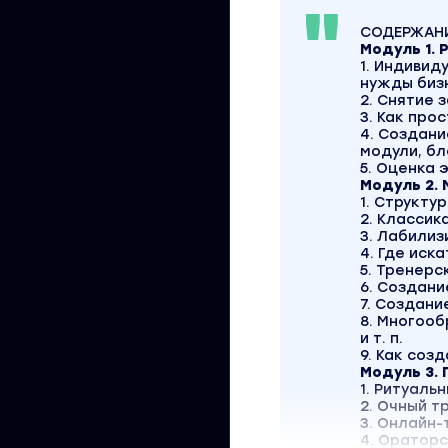
СОДЕРЖАНИ
Модуль 1.
1. Индивид
нужды биз
2. Снятие 
3. Как про
4. Создани
модули, бл
5. Оценка
Модуль 2.
1. Структу
2. Классик
3. Лабилиз
4. Где ис
5. Тренерс
6. Создани
7. Создани
8. Многооб
и т. п.
9. Как соз
Модуль 3.
1. Ритуаль
2. Очный т
3. Онлайн-
4. Ораторс