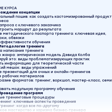
Е КУРСА
 Рождение концепции
уальный пошив: как создать кастомизированный продукт
неса
запроса с ключевого заказчика
строить маршрут до результата
е методического паспорта тренинга: ключевая идея,
оки, обвязки
 эффективности обучения
 Методология тренинга
ра написания тренинга
а жанра: эмпирическая модель Дэвида Колба
ируй это: виды проблематизирующих практик
кать информацию для теоретической части
кий мешок: виды упражнений
е презентаций для очных и онлайн-тренингов
е рабочих материалов
разие форматов: тренинг, воркшоп, мастер-класс, сем
давать модульную программу обучения
 Проведение программ
ные тренинговые процедуры
ренинг: ключевые аспекты проведения
тренинг: когда все по-другому
кое мастерство и харизма бизнес-тренера