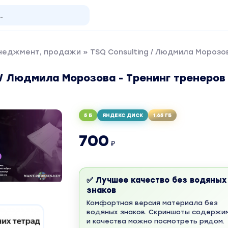
енеджмент, продажи
» TSQ Consulting / Людмила Морозов
 / Людмила Морозова - Тренинг тренеров 
5 Б
ЯНДЕКС ДИСК
1.65 ГБ
700
₽
✅ Лучшее качество без водяных
знаков
Комфортная версия материала без
водяных знаков. Скриншоты содержи
и качества можно посмотреть рядом.