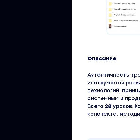
Описание
Аутентичность тр
инструменты разви
технологий, принц
системным и прод
Всего
28
уроков. К
конспекта, методи