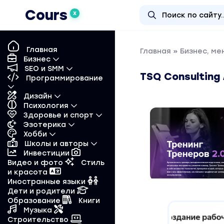
Cours
X
Главная
Главная
»
Бизнес, м
Бизнес
SEO и SMM
TSQ Consulting
Программирование
Дизайн
Психология
Здоровье и спорт
Эзотерика
Хобби
Школы и авторы
Инвестиции
Видео и фото
Стиль
и красота
Иностранные языки
Дети и родители
Образование
Книги
Музыка
Строительство