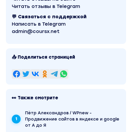
демонстрация
Читать отзывы в Telegram
💬 Связаться с поддержкой
DVD 15 – Отработка гипнотической регрессии
Написать в Telegram
и демонстрация "Дней чудес"
admin@coursx.net
DVD 16 – Демонстрация 12-шаговой
регрессионной терапии
📤 Поделиться страницей
DVD 17 – Раскрытие секретов регрессионной
терапии
DVD 18 – Как работает метод полной
реинтеграции - принципы и полная
👀 Также смотрите
демонстрация
Пётр Александров / WPnew -
DVD 19 – Как самому применять метод
Продвижение сайтов в яндексе и google
реинтеграции с пошаговым руководством
от А до Я