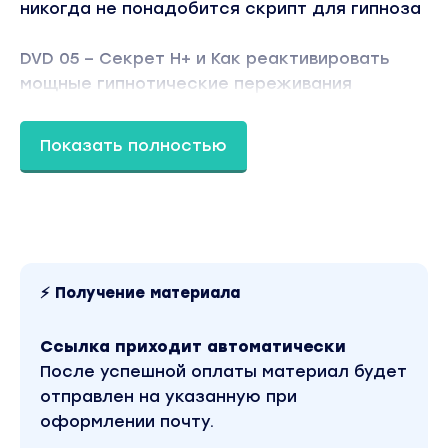
никогда не понадобится скрипт для гипноза
DVD 05 – Секрет H+ и Как реактивировать
мощные гипнотические переживания
DVD 06 – Как использовать подсознательный
Показать полностью
символизм через визуализации и процесс
DMI
DVD 07 – Как можно быстро и безопасно
справиться с испуганным субъектом и
процесс DMI, часть 2
⚡ Получение материала
DVD 08 – Демонстрация набора
Ссылка приходит автоматически
неосознанности и упражнения для
После успешной оплаты материал будет
разогрева
отправлен на указанную при
оформлении почту.
DVD 09 – Как практиковать набор