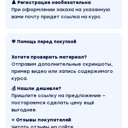
👤 Регистрация необязательна
неосознанности + демонстрация
При оформлении заказа на указанную
вами почту придет ссылка на курс.
DVD 10 – Продвинутые стратегии набора
неосознанности + продвинутые
демонстрации
💬 Помощь перед покупкой
DVD 11 – Гипнотический контекст, волшебнче
моменты и формула Р-САТ
Хотите проверить материал?
Отправим дополнительные скриншоты,
DVD 12 – Ресурсные инструменты и
пример видео или запись содержимого
завораживающий гипнотический язык
курса.
💰 Нашли дешевле?
DVD 13 – Как применять петли
Пришлите ссылку на предложение —
завораживающего языка для достижения
постараемся сделать цену ещё
изменений
выгоднее.
DVD 14 – Использование завораживающего
⭐ Отзывы покупателей
языка с реальными проблемами +
Читать отзывы на сайте