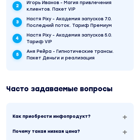
Игорь Иванов - Магия привлечения
DVD 20 – Ответы на все ваши вопросы о
клиентов. Пакет VIP
гипнозе
Настя Pixy - Академия запусков 7.0.
Последний поток. Тариф Премиум
DVD 21 – Как правильно вести гипнотический
Настя Pixy - Академия запусков 5.0.
бизнес + окончание тренинга
Тариф VIP
Вы находитесь на странице товара «Игорь
Ледоховский - Разговорный гипноз: Программа
Аня Рейра - Гипнотические трансы.
профессиональной гипнотерапии 2.0». Это
Пакет Деньги и реализация
материал 2023 года. В магазине Coursx.net
данный материал доступен за 500 рублей.
Обучающий курс входит в рубрику «Эзотерика и
оккультизм / Психология». Другие материалы
автора «Игорь Ледоховский» можно найти
Часто задаваемые вопросы
через поиск по сайту.
Как приобрести инфопродукт?
Почему такая низкая цена?