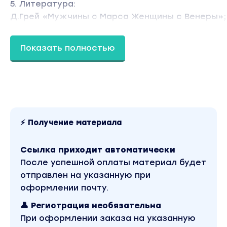
5. Литература:
Д.Грей «Мужчины с Марса Женщины с Венеры»;
Ш.Аргов «Мужчины любят стверв.Руководство 
слишком хороших девушек"..?;
Показать полностью
Д.Кехо «Подсознание может всё!»;
Р.Берн «Тайна»;
Л.Хей «Большая книга исполнения желаний»;
К. Типпинг «Радикальное Прощение. Духовная
технология для исцеления взаимоотношений,
избавления от гнева и чувства вины, нахожден
⚡ Получение материала
взаимопонимания в любой ситуации»
К.Типпинг «Радикальное прощение. Освободи
Ссылка приходит автоматически
пространство для чуда»
После успешной оплаты материал будет
Д.Аллен «Как человек мыслит»
отправлен на указанную при
оформлении почту.
Бонус: Книга Е. Волковой «Сила в Мысли. Как 
👤 Регистрация необязательна
любовь? Исполняем любовные желания» ( в 
При оформлении заказа на указанную
pdf)