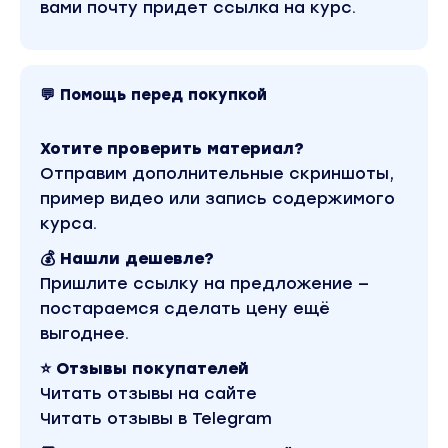
вами почту придет ссылка на курс.
Вы находитесь на странице товара «Елизавета Вол
Секреты счастливых отношений 3.0. Тариф «Опора
версия материала в лучшем качестве без водяных 
Скриншоты содержимого, платформы и качества 
можно посмотреть выше. Материал относится к 20
💬 Помощь перед покупкой
Оригинальная стоимость курса у автора составля
рублей. В магазине Coursx.net материал доступен 
рублей. Обучающий курс входит в рубрику «Соблаз
Хотите проверить материал?
пикап / Саморазвитие и мотивация / Психология / 
и оккультизм». Другие материалы автора «Елизав
Отправим дополнительные скриншоты,
Волкова» можно найти через поиск по сайту.
пример видео или запись содержимого
курса.
💰 Нашли дешевле?
Пришлите ссылку на предложение —
постараемся сделать цену ещё
выгоднее.
⭐ Отзывы покупателей
Читать отзывы на сайте
Читать отзывы в Telegram