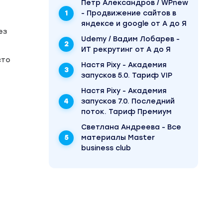
Пётр Александров / WPnew
- Продвижение сайтов в
яндексе и google от А до Я
ез
Udemy / Вадим Лобарев -
ИТ рекрутинг от А до Я
сто
Настя Pixy - Академия
запусков 5.0. Тариф VIP
Настя Pixy - Академия
запусков 7.0. Последний
поток. Тариф Премиум
Светлана Андреева - Все
материалы Master
business club