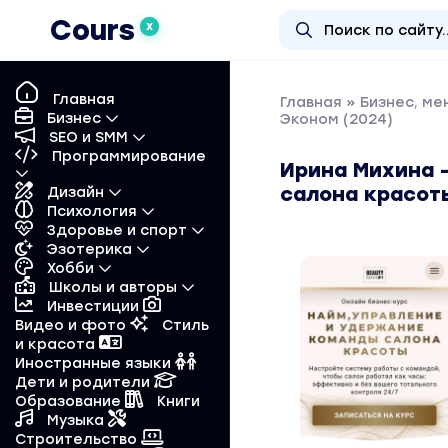
Cours
X
Главная
Главная
»
Бизнес, м
Бизнес
Эконом (2024)
SEO и SMM
Программирование
Ирина Михина 
салона красот
Дизайн
Психология
Здоровье и спорт
Эзотерика
Хобби
Школы и авторы
Инвестиции
Видео и фото
Стиль
и красота
Иностранные языки
Дети и родители
Образование
Книги
Музыка
Строительство