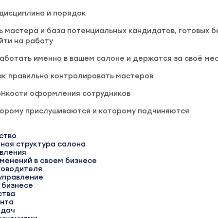
дисциплина и порядок
ть мастера и база потенциальных кандидатов, готовых б
йти на работу
аботать именно в вашем салоне и держатся за своё ме
ак правильно контролировать мастеров
TоHкости оформления сотрудников
оторому прислушиваются и которому подчиняются
ство
нная структура салона
авления
зменений в своем бизнесе
ководителя
 управление
в бизнесе
ства
ента
адач