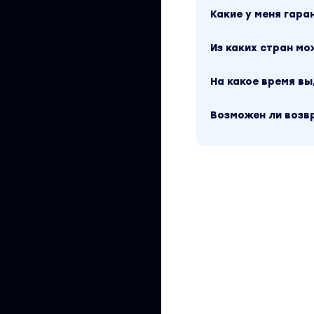
Вы находитесь на 
Какие у меня гара
удержание команд
материала в лучш
платформы и каче
Из каких стран м
2024 году. Оригин
магазине Coursx.n
рубрику «Бизнес,
На какое время в
Михина» можно най
Возможен ли возв