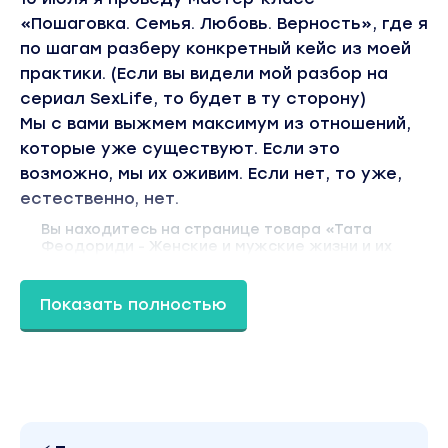
«Пошаговка. Семья. Любовь. Верность», где я
по шагам разберу конкретный кейс из моей
практики. (Если вы видели мой разбор на
сериал SexLife, то будет в ту сторону)
Мы с вами выжмем максимум из отношений,
которые уже существуют. Если это
возможно, мы их оживим. Если нет, то уже,
естественно, нет.
Вы находитесь на странице товара «Тата
Феодориди - Женские и мужские жизни и их
влияние на здоровье». Это материал 2024 года.
В магазине Coursx.net данный материал
доступен за 250 рублей. Обучающий курс входит
Показать полностью
в рубрику «Здоровье и Спорт». Другие
материалы автора «Тата Феодориди» можно
найти через поиск по сайту.