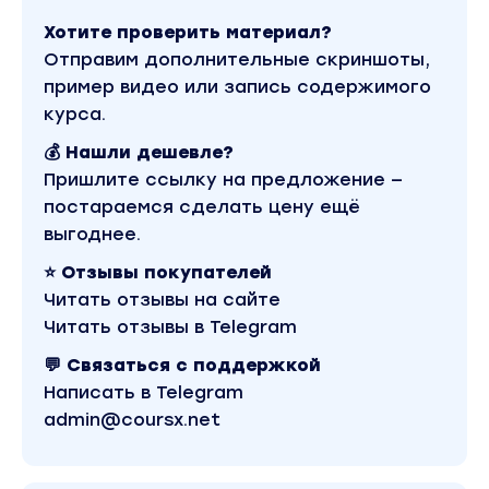
Хотите проверить материал?
На что и как снимать
Отправим дополнительные скриншоты,
пример видео или запись содержимого
курса.
💰 Нашли дешевле?
Практическая часть
Пришлите ссылку на предложение —
постараемся сделать цену ещё
выгоднее.
Снимаем в трёх городах России и трёх
⭐ Отзывы покупателей
направлениях, которые будут актуальны в
Читать отзывы на сайте
любой точке мира
Читать отзывы в Telegram
💬 Связаться с поддержкой
Написать в Telegram
Москва
admin@coursx.net
Городской стрит. День и ночь