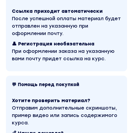
магазине Coursx.net материал доступен за 1650 р
входит в рубрику «Эзотерика и оккультизм / Психо
Ссылка приходит автоматически
мотивация». Другие материалы автора «Юлия Тер
через поиск по сайту.
После успешной оплаты материал будет
отправлен на указанную при
оформлении почту.
👤 Регистрация необязательна
При оформлении заказа на указанную
вами почту придет ссылка на курс.
💬 Помощь перед покупкой
Хотите проверить материал?
Отправим дополнительные скриншоты,
пример видео или запись содержимого
курса.