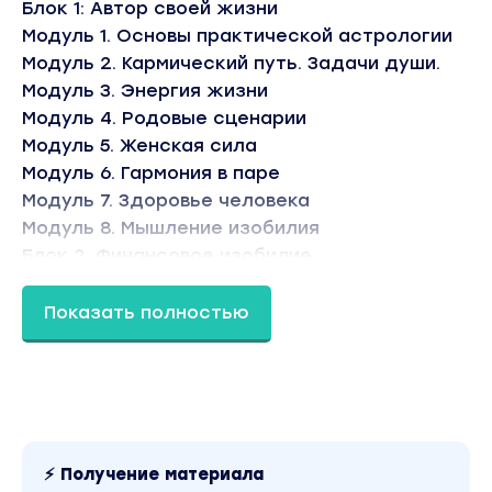
Блок 1: Автор своей жизни
Модуль 1. Основы практической астрологии
Модуль 2. Кармический путь. Задачи души.
Модуль 3. Энергия жизни
Модуль 4. Родовые сценарии
Модуль 5. Женская сила
Модуль 6. Гармония в паре
Модуль 7. Здоровье человека
Модуль 8. Мышление изобилия
Блок 2. Финансовое изобилие
Модуль 9. Реализация и успех
Неделя 10. Консультирование в области раскр
Показать полностью
человека
Блок 3. Монетизация знаний
Неделя 11. Стратегия развития
Вы находитесь на странице товара «Юлия Теренть
раскрытию потенциала человека. Тариф Финансов
версия материала в лучшем качестве без водяных
⚡ Получение материала
содержимого, платформы и качества записи можн