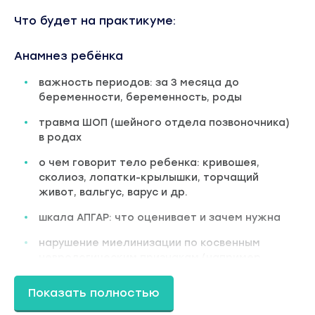
Что будет на практикуме:
Анамнез ребёнка
важность периодов: за 3 месяца до
беременности, беременность, роды
травма ШОП (шейного отдела позвоночника)
в родах
о чем говорит тело ребенка: кривошея,
сколиоз, лопатки-крылышки, торчащий
живот, вальгус, варус и др.
шкала АПГАР: что оценивает и зачем нужна
нарушение миелинизации по косвенным
неврологическим признакам (например,
угнетенный рефлекс сосания)
Показать полностью
осложнения после родов, в том числе
гипоксия и асфиксия (головные боли, ранний