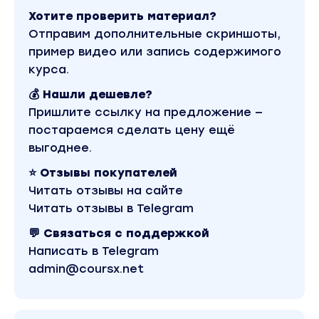
исследование слуха
Хотите проверить материал?
Интегративный подход
Отправим дополнительные скриншоты,
пример видео или запись содержимого
нейровоспаление
курса.
обменные процессы
💰 Нашли дешевле?
выявление дефицитов в организме ребенка
Пришлите ссылку на предложение —
по его внешности
постараемся сделать цену ещё
разбор общего анализа крови
выгоднее.
⭐ Отзывы покупателей
эпиактивность и острые волны на ЭЭГ
Читать отзывы на сайте
К кому идти за помощью, если:
Читать отзывы в Telegram
выявлены дефициты по внешности ребенка
💬 Связаться с поддержкой
Написать в Telegram
ребенок не понимает речь
admin@coursx.net
задержка речи
нарушение осанки