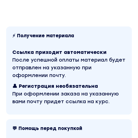
шейный остеохондроз, фебрильные
судороги, энурез и др.)
Развитие ребёнка
трудности в крупной моторике
⚡ Получение материала
задержка развития речи
Ссылка приходит автоматически
развитие сенсорных систем: тактильной,
После успешной оплаты материал будет
проприоцептивной, вестибулярной,
отправлен на указанную при
слуховой, зрительной
оформлении почту.
младенческие рефлексы
👤 Регистрация необязательна
Аппаратные исследования
При оформлении заказа на указанную
вами почту придет ссылка на курс.
ЭЭГ
МРТ
УЗДГ
💬 Помощь перед покупкой