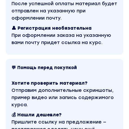
повторяешь крутой результат, который уже
После успешной оплаты материал будет
сделали до тебя. Достаточно выбрать из
отправлен на указанную при
списка заголовков нужный для твоей ниши,
оформлении почту.
добавить к нему визуал из архива и схему
👤 Регистрация необязательна
настройки — кампания готова.
При оформлении заказа на указанную
вами почту придет ссылка на курс.
БАЗА ГОТОВЫХ КРЕАТИВОВ
Забирай примеры рабочих креативов «визуал
+ текст», которые уже давали огромные
💬 Помощь перед покупкой
конверсии в других кампаниях. Короче, опять
— повторяй и забирай кэш без геморроя.
Хотите проверить материал?
ПРОГРАММА КУРСА:
Отправим дополнительные скриншоты,
Модуль 1
пример видео или запись содержимого
Рекламный кабинет
курса.
💰 Нашли дешевле?
Инструменты, кнопочки и окошки РК тебе
точно пригодятся в работе, а на что
Пришлите ссылку на предложение —
бесполезно тратить время