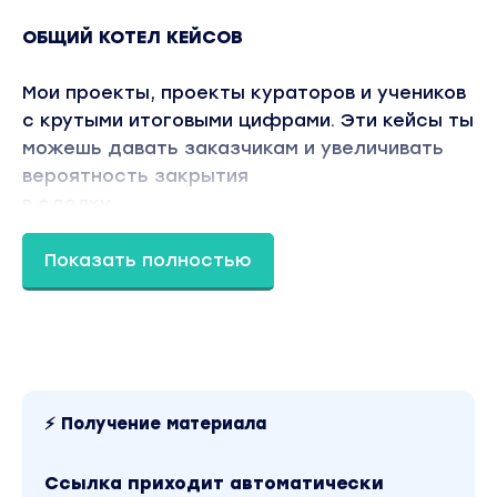
ОБЩИЙ КОТЕЛ КЕЙСОВ
Мои проекты, проекты кураторов и учеников
с крутыми итоговыми цифрами. Эти кейсы ты
можешь давать заказчикам и увеличивать
вероятность закрытия
в сделку.
ТЕХНОЛОГИЯ СОЗДАНИЯ МИКРОВОРОНОК
Показать полностью
Прогревай подписчика и частично окупай
затраты на рекламу ещё до продажи
основного продукта. Такой инструмент в
копилке твоих навыков даст возможность
увеличить чек минимум в 2-4 раза
⚡ Получение материала
КОНСТРУКТОР РАБОЧИХ СВЯЗОК
Открываешь, находишь свою нишу,
Ссылка приходит автоматически