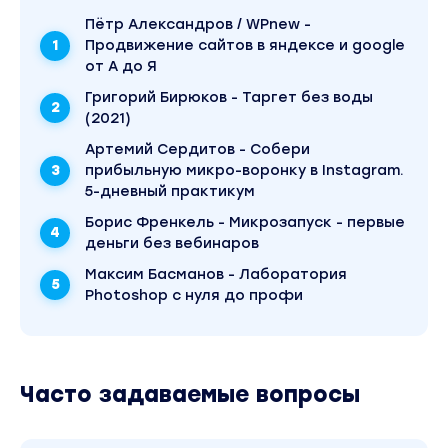
за полчаса, на которых ты вывезешь всю
Пётр Александров / WPnew -
кампанию
Продвижение сайтов в яндексе и google
от А до Я
Рецепт продающего текста за 15 минут на
основе брифа, чтобы подписчики сами
Григорий Бирюков - Таргет без воды
побежали платить
(2021)
Артемий Сердитов - Собери
Модуль 3
прибыльную микро-воронку в Instagram.
Настройка и стратегии
5-дневный практикум
Разбор самых эффективных схем, работы
Борис Френкель - Микрозапуск - первые
на широкую аудиторию, дублей и многого
деньги без вебинаров
другого
Максим Басманов - Лаборатория
Максимально быстрый запуск рекламной
Photoshop с нуля до профи
кампании, чтобы в идеале связка
зацепилась с первого раза
Способ настроить кампанию без равнения
Часто задаваемые вопросы
на интересы, который в 10 раз
эффективнее обратного подхода