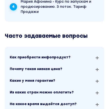
врастающими ногтями (все для тампонирования,
Мария Афонина - Курс по запускам и
диагностики и установки титановой нити).
продюсированию. 3 поток. Тариф
Вы находитесь на странице товара «Parisnail /
Продажи
Екатерина Баскова - Ортониксия и установка
титановой нити». Это версия материала в
лучшем качестве без водяных знаков.
Скриншоты содержимого, платформы и
качества записи можно посмотреть выше.
Материал относится к 2021 году. Оригинальная
Часто задаваемые вопросы
стоимость курса у автора составляет 3000
рублей. В магазине Coursx.net материал
доступен за 105 рублей. Обучающий курс входит
в рубрику «Стиль и имидж». Другие материалы
автора «Екатерина Баскова» можно найти
Как приобрести инфопродукт?
через поиск по сайту.
Почему такая низкая цена?
Какие у меня гарантии?
Из каких стран можно оплатить?
На какое время выдаётся доступ?