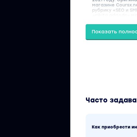
магазине Coursx.n
рубрику «SEO и SM
«nikita.adgods» м
Показать полно
Часто задав
Как приобрести 