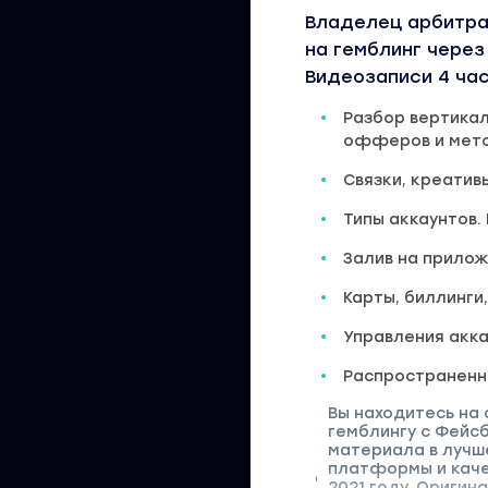
Владелец арбитра
на гемблинг через
Видеозаписи 4 час
Разбор вертикал
офферов и мето
Связки, креатив
Типы аккаунтов.
Залив на прилож
Карты, биллинги
Управления акка
Распространенн
Вы находитесь на 
гемблингу с Фейс
материала в лучш
платформы и каче
2021 году. Оригин