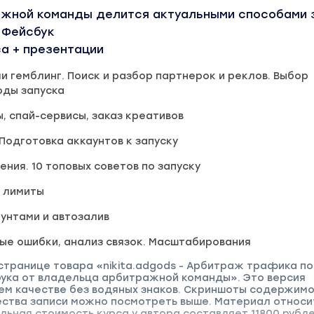
жной команды делится актуальными способами 
 Фейсбук
а + презентации
и гемблинг. Поиск и разбор партнерок и реклов. Выбор
ды запуска
ы, спай-сервисы, заказ креативов
 Подготовка аккаунтов к запуску
ения. 10 топовых советов по запуску
, лимиты
унтами и автозалив
ые ошибки, анализ связок. Масштабирования
странице товара «nikita.adgods - Арбитраж трафика по
бука от владельца арбитражной команды». Это версия
ем качестве без водяных знаков. Скриншоты содержимо
ства записи можно посмотреть выше. Материал относи
альная стоимость курса у автора составляет 11800 рубле