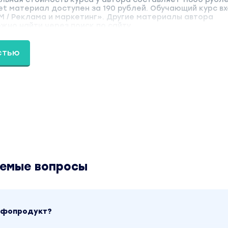
et материал доступен за 190 рублей. Обучающий курс вх
M / Реклама и маркетинг». Другие материалы автора
ожно найти через поиск по сайту.
стью
аемые вопросы
инфопродукт?