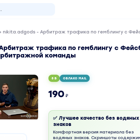
 nikita.adgods - Арбитраж трафика по гемблингу с Фе
- Арбитраж трафика по гемблингу с Фейс
арбитражной команды
5 Б
ОБЛАКО MAIL
190
₽
✅ Лучшее качество без водяных
знаков
Комфортная версия материала без
водяных знаков. Скриншоты содержи