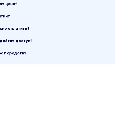
ая цена?
нтии?
ожно оплатить?
ыдаётся доступ?
рат средств?