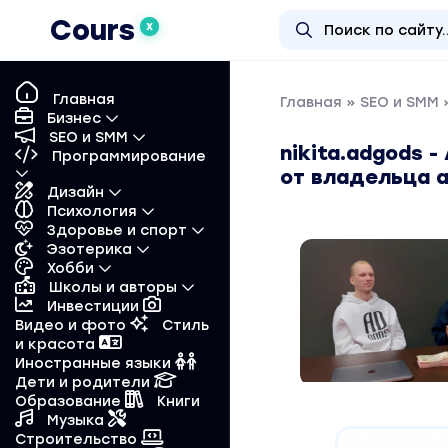
Cours
X
Главная
Главная
»
SEO и SMM
»
Бизнес
SEO и SMM
nikita.adgods 
Программирование
от владельца 
Дизайн
Психология
Здоровье и спорт
Эзотерика
Хобби
Школы и авторы
Инвестиции
Видео и фото
Стиль
и красота
Иностранные языки
Дети и родители
Образование
Книги
Музыка
Строительство