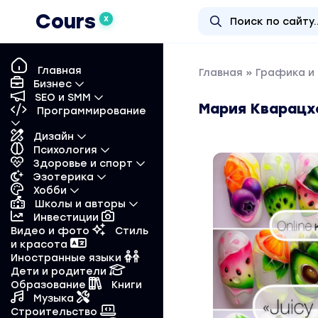
Cours
X
Главная
Главная
»
Графика и
Бизнес
SEO и SMM
Мария Кварацхе
Программирование
Дизайн
Психология
Здоровье и спорт
Эзотерика
Хобби
Школы и авторы
Инвестиции
Видео и фото
Стиль
и красота
Иностранные языки
Дети и родители
Образование
Книги
Музыка
Строительство