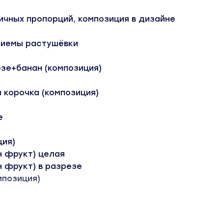
ичных пропорций, композиция в дизайне
приемы растушёвки
езе+банан (композиция)
я корочка (композиция)
е
ция)
н фрукт) целая
н фрукт) в разрезе
мпозиция)