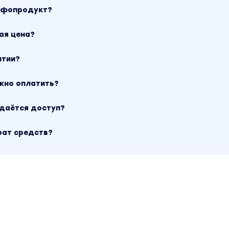
инфопродукт?
ая цена?
нтии?
ожно оплатить?
ыдаётся доступ?
рат средств?