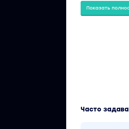
✔️Слива (композиц
Показать полно
✔️Апельсин
✔️Черника + апель
⠀
Я обожаю яркие и
Хочу поделиться с
Вы находитесь на 
Это материал 2021
рублей. В магазин
Обучающий курс в
«Мария Кварацхел
Часто задав