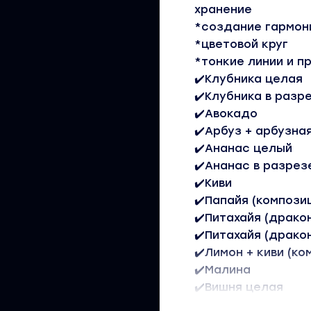
хранение
*создание гармон
*цветовой круг
*тонкие линии и 
✔️Клубника целая
✔️Клубника в разр
✔️Авокадо
✔️Арбуз + арбузна
✔️Ананас целый
✔️Ананас в разрез
✔️Киви
✔️Папайя (компози
✔️Питахайя (драко
✔️Питахайя (драко
✔️Лимон + киви (ко
✔️Малина
✔️Вишня целая
✔️Вишня в разрезе