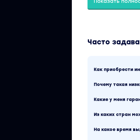
Показать полно
Программа курса:
Что такое аналит
Научитесь думать 
Поймёте, что анал
Часто задав
Что такое анали
Процесс анализа
Как приобрести 
Понятие гипотез
Критерии налич
Почему такая низк
Организация ан
Какие у меня гара
Data-driven под
Из каких стран м
Источники данны
Качество данных
На какое время в
Введение в Googl