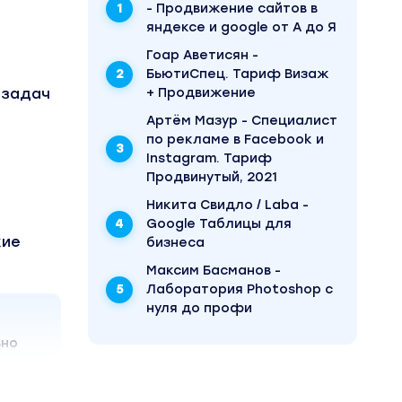
- Продвижение сайтов в
яндексе и google от А до Я
Гоар Аветисян -
БьютиСпец. Тариф Визаж
+ Продвижение
 задач
Артём Мазур - Специалист
по рекламе в Facebook и
Instagram. Тариф
Продвинутый, 2021
Никита Свидло / Laba -
Google Таблицы для
кие
бизнеса
Максим Басманов -
Лаборатория Photoshop с
нуля до профи
ьно