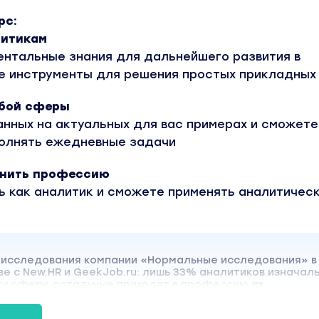
рс:
итикам
нтальные знания для дальнейшего развития в
те инструменты для решения простых прикладных
бой сферы
анных на актуальных для вас примерах и сможете
олнять ежедневные задачи
менить профессию
ь как аналитик и сможете применять аналитичес
 исследования компании «Нормальные исследования» в
е с New.HR и GeekJob.ru: лишь 33% аналитиков изначал
ту сферу, остальные приходят в профессию
из
ли
далёких
от аналитики сфер