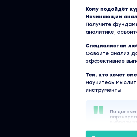
Кому подойдёт ку
Начинающим анал
Получите фундаме
аналитике, освои
Специалистам лю
Освоите анализ д
эффективнее вып
Тем, кто хочет с
Научитесь мыслит
инструменты
По данным
партнёрств
выбрали э
смежных
и