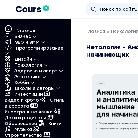
Cours
X
Главная
Главная
»
Психологи
Бизнес
SEO и SMM
Нетология - А
Программирование
начинающих
Дизайн
Психология
Здоровье и спорт
Эзотерика
Хобби
Школы и авторы
Инвестиции
Видео и фото
Стиль
и красота
Иностранные языки
Дети и родители
Образование
Книги
Музыка
Строительство