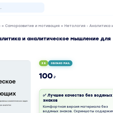
я
»
Саморазвитие и мотивация
» Нетология - Аналитика
налитика и аналитическое мышление для
5 Б
ОБЛАКО MAIL
100
₽
✅ Лучшее качество без водяных
знаков
Комфортная версия материала без
водяных знаков. Скриншоты содержи