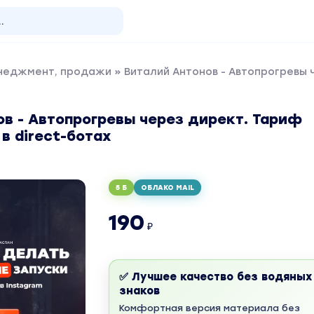
енеджмент, продажи
» Виталий Антонов - Автопрогревы ч
в - Автопрогревы через директ. Тариф
в direct-ботах
5 Б
ОБЛАКО MAIL
190
₽
✅ Лучшее качество без водяных
знаков
Комфортная версия материала без