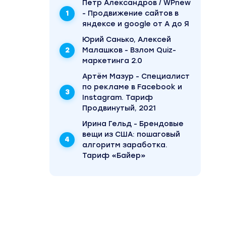
Пётр Александров / WPnew
- Продвижение сайтов в
яндексе и google от А до Я
Юрий Санько, Алексей
Малашков - Взлом Quiz-
маркетинга 2.0
Артём Мазур - Специалист
по рекламе в Facebook и
Instagram. Тариф
Продвинутый, 2021
Ирина Гельд - Брендовые
вещи из США: пошаговый
алгоритм заработка.
Тариф «Байер»
ез
учшем
ества
альная
ес,