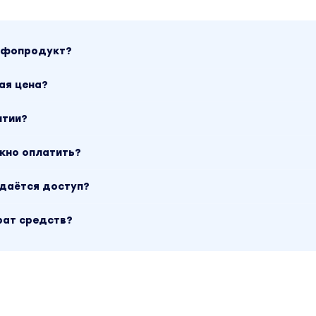
ажи». Другие материалы автора «Виталий Антонов» м
 по сайту.
инфопродукт?
ая цена?
нтии?
ожно оплатить?
ыдаётся доступ?
рат средств?