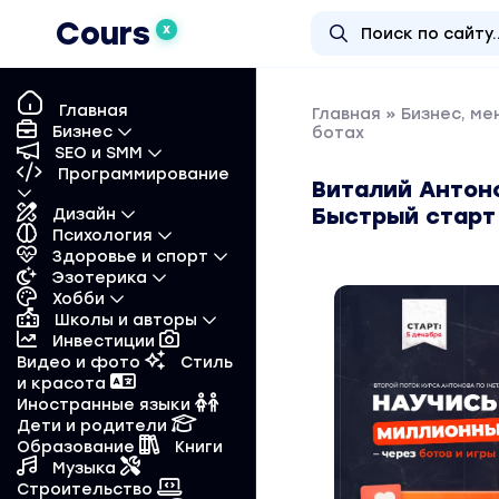
Cours
X
Главная
Главная
»
Бизнес, м
Бизнес
ботах
SEO и SMM
Программирование
Виталий Антоно
Быстрый старт 
Дизайн
Психология
Здоровье и спорт
Эзотерика
Хобби
Школы и авторы
Инвестиции
Видео и фото
Стиль
и красота
Иностранные языки
Дети и родители
Образование
Книги
Музыка
Строительство