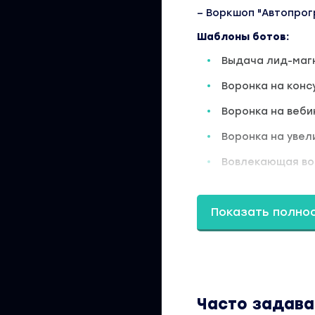
– Воркшоп "Автопрог
Шаблоны ботов:
Выдача лид-маг
Воронка на кон
Воронка на веби
Воронка на увел
Вовлекающая во
Воронка с подпи
Показать полно
Воронка с виде
Продолжительность
Вы находитесь на 
директ. Тариф Быс
качестве без вод
записи можно пос
стоимость курса у
Часто задав
материал доступен