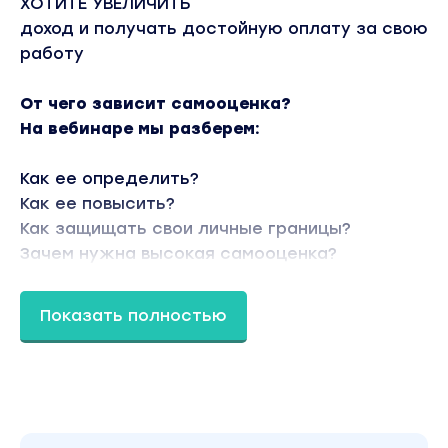
ХОТИТЕ УВЕЛИЧИТЬ
доход и получать достойную оплату за свою
работу
От чего зависит самооценка?
На вебинаре мы разберем:
Как ее определить?
Как ее повысить?
Как защищать свои личные границы?
Зачем нужна высокая самооценка?
Как воспитать уверенного в себе ребенка?
Как самооценка влияет на финансы и
Показать полностью
отношения с окружающими
Я дам готовые инстументы:
Упражнения на принятие ситуации здесь и