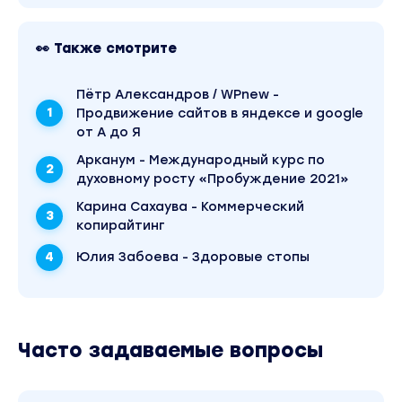
качества записи можно посмотреть выше.
Материал относится к 2021 году. Оригинальная
стоимость курса у автора составляет 2190
👀 Также смотрите
рублей. В магазине Coursx.net материал
доступен за 70 рублей. Обучающий курс входит
в рубрику «Эзотерика и оккультизм /
Пётр Александров / WPnew -
Психология». Другие материалы автора «Ирина
Продвижение сайтов в яндексе и google
Лилло» можно найти через поиск по сайту.
от А до Я
Арканум - Международный курс по
духовному росту «Пробуждение 2021»
Карина Сахаува - Коммерческий
копирайтинг
Юлия Забоева - Здоровые стопы
Часто задаваемые вопросы