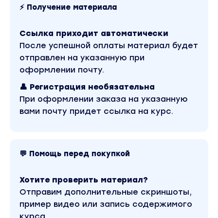
сейчас
⚡ Получение материала
Практики для повышения самооценки
Ссылка приходит автоматически
Техники проработки негативных убеждений
После успешной оплаты материал будет
отправлен на указанную при
Автор
оформлении почту.
Я уверена в том, что говорю, и вот почему:
👤 Регистрация необязательна
При оформлении заказа на указанную
вами почту придет ссылка на курс.
каждый день меня смотрит почти
полмиллиона подписчиков
мои обучающие продукты прошло более 10
💬 Помощь перед покупкой
000 человек
за полгода я помогла дочери справиться с
Хотите проверить материал?
низкой самооценкой из-за травли в школе
Отправим дополнительные скриншоты,
за полтора года мой ежемесячный доход
пример видео или запись содержимого
вырос в 45 раз
курса.