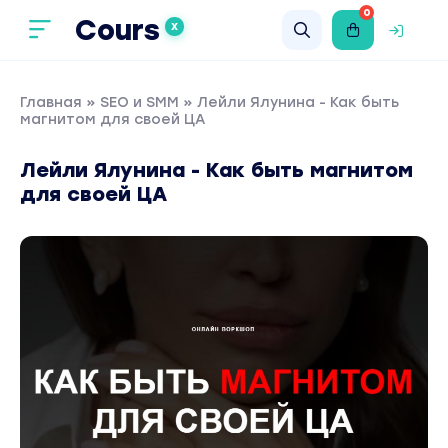
0
Cours
X
Главная
»
SEO и SMM
» Лейли Ялунина - Как быть
магнитом для своей ЦА
Лейли Ялунина - Как быть магнитом
для своей ЦА