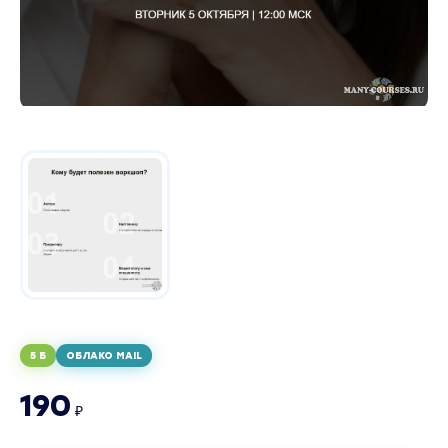
5 Б
ОБЛАКО MAIL
190
₽