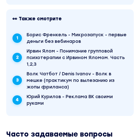
инструкциями
👀 Также смотрите
-Что если у вас теперь появится такая
микро-воронка?
Борис Френкель - Микрозапуск - первые
-Что если я выдам вам свой опыт с
деньги без вебинаров
инструкциями и уберегу от главных ошибок,
Ирвин Ялом - Понимание групповой
которые стоили нам денег?
психотерапии с Ирвином Яломом. Часть
1,2,3
Волк Чатбот / Denis Ivanov - Волк в
-Что если вы сфокусируетесь только на
мешке (практикум по вылезанию из
одном инструменте, который НЕПРЕМЕННО
жопы фриланса)
ПРИНЕСЕТ ВАМ ДЕНЕГ И КЛИЕНТОВ?
Юрий Курилов - Реклама ВК своими
руками
На все эти вопросы ответьте
самостоятельно. А я пока покажу вам
программу мини-тренинга, в который вас
приглашаю.
Часто задаваемые вопросы
=================