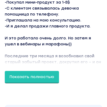
-Покупал мини-продукт за 1-5$
-С клиентом связывалась девочка
помощница по телефону.
-Приглашала на мою консультацию.
-И я делал продажи главного продукта.
И это работало очень долго. Но затем я
ушел в вебинары и марафоны))
Последние три месяца я возобновил свой
старый забытый проект, докрутил его – и он
стал еще круче, чем был
Показать полностью
Я знаю, на что жалуются десятки экспертов
и спецов в своем деле.
-Плохая доходимость до вебинара
-Покупают слабо