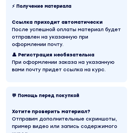
-Дорого уже продать очень сложно
⚡ Получение материала
-На бесплатных консультациях одни
халявщики
Ссылка приходит автоматически
-Системы, чтобы клиенты были регулярно -
После успешной оплаты материал будет
нет…что делать?
отправлен на указанную при
оформлении почту.
Я эту проблему решил и показал в своей
👤 Регистрация необязательна
шоу-воронке
При оформлении заказа на указанную
вами почту придет ссылка на курс.
Что я сделал?
Взял эксперта ну в оочень конкурентной
теме - денежное мышление. И
💬 Помощь перед покупкой
спроектировал микро-воронку под ее
ситуацию и тему.
Хотите проверить материал?
Отправим дополнительные скриншоты,
И она сработала!
пример видео или запись содержимого