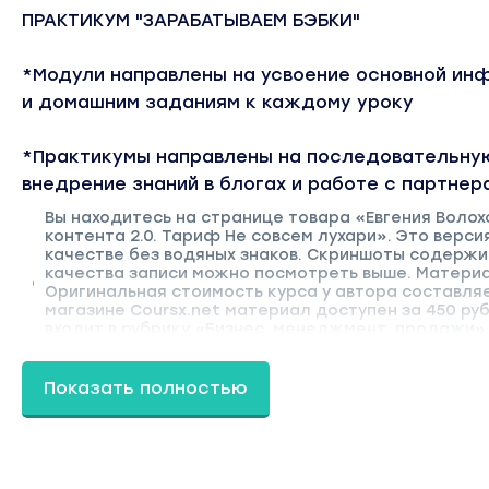
ПРАКТИКУМ "ЗАРАБАТЫВАЕМ БЭБКИ"
*Модули направлены на усвоение основной ин
и домашним заданиям к каждому уроку
*Практикумы направлены на последовательну
внедрение знаний в блогах и работе с партнер
Вы находитесь на странице товара «Евгения Волох
контента 2.0. Тариф Не совсем лухари». Это верс
качестве без водяных знаков. Скриншоты содерж
качества записи можно посмотреть выше. Материал
Оригинальная стоимость курса у автора составляе
магазине Coursx.net материал доступен за 450 ру
входит в рубрику «Бизнес, менеджмент, продажи»
автора «Евгения Волохова» можно найти через пои
Показать полностью