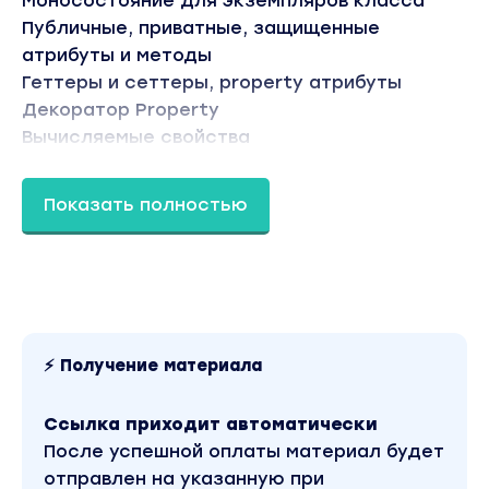
Моносостояние для экземпляров класса
Публичные, приватные, защищенные
атрибуты и методы
Геттеры и сеттеры, property атрибуты
Декоратор Property
Вычисляемые свойства
Classmethod и staticmethod
Пространство имен класса
Показать полностью
Практика по методам и свойствам (property)
Магические методы. Double underscore
(dunder) methods
Магические методы. Методы __str__ и
⚡ Получение материала
__repr__
Магические методы __len__ и __abs__
Ссылка приходит автоматически
Магические методы __add__, __mul__, __sub__
После успешной оплаты материал будет
и __truediv__
отправлен на указанную при