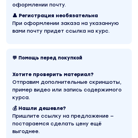
Специальные методы сравнения объектов
оформлении почту.
классов
👤 Регистрация необязательна
Магические методы __eq__ и __hash__
При оформлении заказа на указанную
Магический метод __bool__
вами почту придет ссылка на курс.
Магический метод __call__
Полиморфизм в Python
Методы __getitem__ , __setitem__ и
__delitem__
💬 Помощь перед покупкой
Магические методы __iter__ и __next__
Хотите проверить материал?
Отправим дополнительные скриншоты,
Наследование
пример видео или запись содержимого
Принцип наследования в ООП
курса.
Наследование от object и от других
💰 Нашли дешевле?
встроенных типов
Пришлите ссылку на предложение —
Переопределение методов в Python
постараемся сделать цену ещё
Расширение класса в Python
выгоднее.
Делегирование в Python