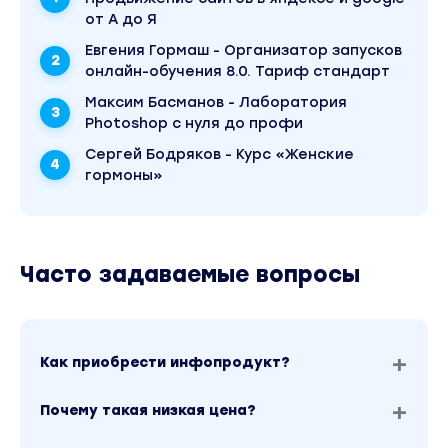
году. Оригинальная стоимость курса у автора
от А до Я
составляет 1500 рублей. В магазине Coursx.net
материал доступен за 100 рублей. Обучающий
Евгения Гормаш - Организатор запусков
курс входит в рубрику «Программирование».
онлайн-обучения 8.0. Тариф стандарт
Другие материалы автора «Артем Егоров»
можно найти через поиск по сайту.
Максим Басманов - Лаборатория
Photoshop с нуля до профи
Сергей Бодряков - Курс «Женские
гормоны»
Часто задаваемые вопросы
Как приобрести инфопродукт?
Почему такая низкая цена?