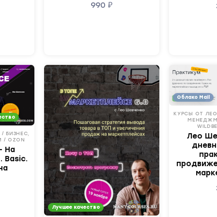
990
₽
Облако Mail
КУРСЫ ОТ ЛЕО
ество
МЕНЕДЖМ
WILDBE
/ БИЗНЕС,
Лео Ше
 / OZON
дневн
- На
пра
 Basic.
продвиже
на
марк
Лучшее качество