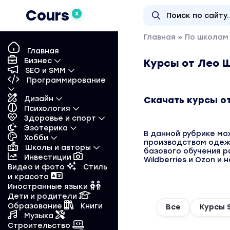
Cours
X
Главная
»
По школам
Главная
Бизнес
Курсы от Лео 
SEO и SMM
Программирование
Дизайн
Скачать курсы о
Психология
Здоровье и спорт
Эзотерика
В данной рубрике мо
Хобби
производством одежд
Школы и авторы
базового обучения р
Инвестиции
Wildberries и Ozon и 
Видео и фото
Стиль
и красота
Иностранные языки
Дети и родители
Образование
Книги
Все
Курсы S
Музыка
Строительство