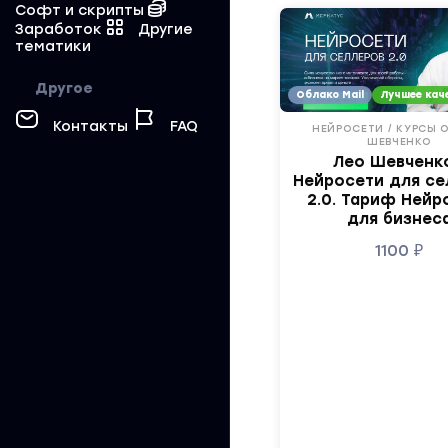
Софт и скрипты
Заработок
Другие
тематики
Другое
Облако Mail
Лучшее кач
Контакты
FAQ
НЕЙРОСЕТИ / КУРСЫ 
ШЕВЧЕНКО
Лео Шевченко
Нейросети для се
2.0. Тариф Нейр
для бизнес
1100
₽