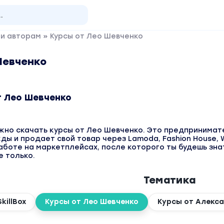
 и авторам
» Курсы от Лео Шевченко
Шевченко
т Лео Шевченко
жно скачать курсы от Лео Шевченко. Это предпринимате
ы и продает свой товар через Lamoda, Fashion House, Wi
аботе на маркетплейсах, после которого ты будешь зна
не только.
Тематика
killBox
Курсы от Лео Шевченко
Курсы от Алекс