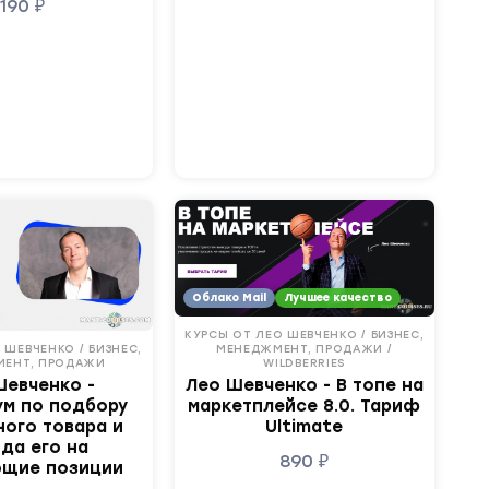
190
₽
Облако Mail
Лучшее качество
КУРСЫ ОТ ЛЕО ШЕВЧЕНКО / БИЗНЕС,
 ШЕВЧЕНКО / БИЗНЕС,
МЕНЕДЖМЕНТ, ПРОДАЖИ /
МЕНТ, ПРОДАЖИ
WILDBERRIES
Шевченко -
Лео Шевченко - В топе на
ум по подбору
маркетплейсе 8.0. Тариф
ного товара и
Ultimate
да его на
890
₽
щие позиции