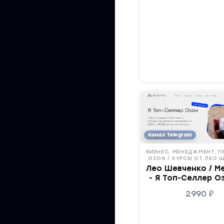
Канал Telegram
БИЗНЕС, МЕНЕДЖМЕНТ, П
OZON / КУРСЫ ОТ ЛЕО 
Лео Шевченко / М
- Я Топ-Селлер Оз
2990
₽