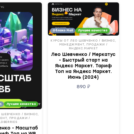
Облако Mail
Лучшее качество
КУРСЫ ОТ ЛЕО ШЕВЧЕНКО / БИЗНЕС,
МЕНЕДЖМЕНТ, ПРОДАЖИ /
ЯНДЕКС.МАРКЕТ
Лео Шевченко / Меркатус
- Быстрый старт на
Яндекс Маркет. Тариф
Топ на Яндекс Маркет.
Июнь (2024)
890
₽
m
Лучшее качество
 ШЕВЧЕНКО / БИЗНЕС,
ЕНТ, ПРОДАЖИ /
LDBERRIES
енко - Масштаб
ариф Топ на WB