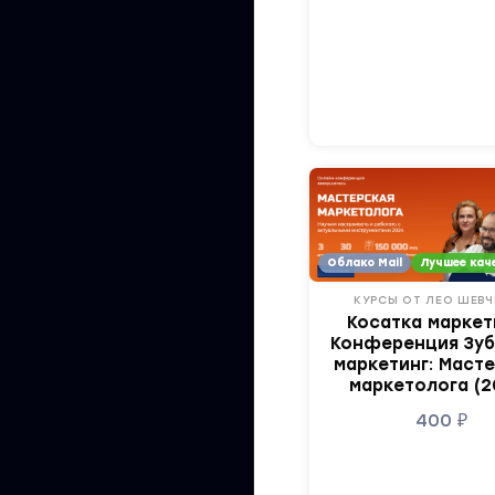
Облако Mail
Лучшее кач
КУРСЫ ОТ ЛЕО ШЕВ
Косатка маркет
Конференция Зу
маркетинг: Маст
маркетолога (2
400
₽