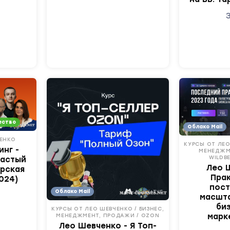
ество
Облако Mail
ЧЕНКО
КУРСЫ ОТ ЛЕО
инг -
МЕНЕДЖМ
WILDBE
бастый
Лео 
ерская
Пра
024)
пос
Облако Mail
масшт
би
КУРСЫ ОТ ЛЕО ШЕВЧЕНКО / БИЗНЕС,
МЕНЕДЖМЕНТ, ПРОДАЖИ / OZON
марк
Лео Шевченко - Я Топ-