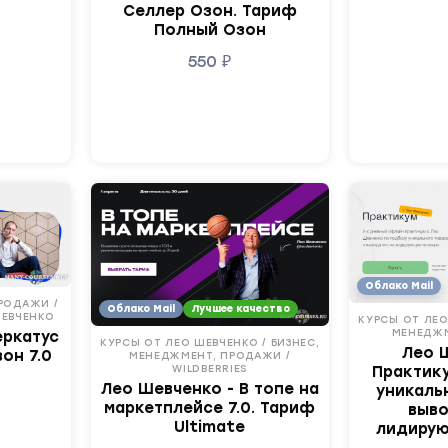
Селлер Озон. Тариф
Полный Озон
550
₽
Облако Mail
РОДАЖИ /
Облако Mail
Лучшее качество
ШЕВЧЕНКО
КУРСЫ ОТ ЛЕО
МЕНЕДЖ
еркатус
КУРСЫ ОТ ЛЕО ШЕВЧЕНКО / БИЗНЕС,
Лео 
он 7.0
МЕНЕДЖМЕНТ, ПРОДАЖИ /
WILDBERRIES
Практик
Лео Шевченко - В топе на
уникаль
маркетплейсе 7.0. Тариф
выво
Ultimate
лидирую