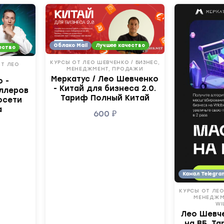
Облако Mail
Лучшее качество
ество
КУРСЫ ОТ ЛЕО ШЕВЧЕНКО / БИЗНЕС,
ОТ ЛЕО
МЕНЕДЖМЕНТ, ПРОДАЖИ
Меркатус / Лео Шевченко
 -
- Китай для бизнеса 2.0.
ллеров
Тариф Полный Китай
осети
а
600
₽
Канал Telegra
КУРСЫ ОТ ЛЕО
МЕНЕДЖМ
WI
Лео Шевч
на ВБ. Т