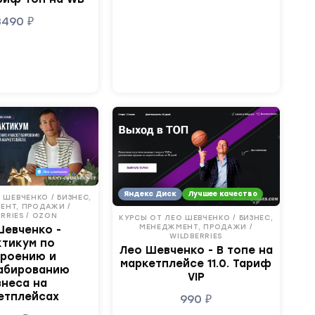
3490
₽
Яндекс Диск
Лучшее качество
 ШЕВЧЕНКО / БИЗНЕС,
ЕНТ, ПРОДАЖИ /
RRIES / OZON
КУРСЫ ОТ ЛЕО ШЕВЧЕНКО / БИЗНЕС,
МЕНЕДЖМЕНТ, ПРОДАЖИ /
Шевченко -
WILDBERRIES
ктикум по
Лео Шевченко - В топе на
троению и
маркетплейсе 11.0. Тариф
абированию
VIP
знеса на
етплейсах
990
₽