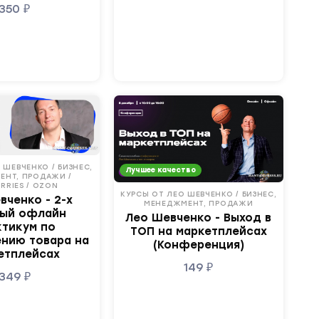
350
₽
 ШЕВЧЕНКО / БИЗНЕС,
Лучшее качество
ЕНТ, ПРОДАЖИ /
RRIES / OZON
КУРСЫ ОТ ЛЕО ШЕВЧЕНКО / БИЗНЕС,
вченко - 2-х
МЕНЕДЖМЕНТ, ПРОДАЖИ
ый офлайн
Лео Шевченко - Выход в
ктикум по
ТОП на маркетплейсах
нию товара на
(Конференция)
етплейсах
149
₽
349
₽