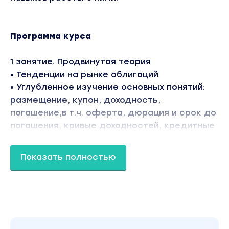
Программа курса
1 занятие. Продвинутая теория
• Тенденции на рынке облигаций
• Углубленное изучение основных понятий:
размещение, купон, доходность,
погашение,в т.ч. оферта, дюрация и срок до
погашения, кривые доходностей, кредитные
спреды и т.д.
• Факторы, влияющие на стоимость
Показать полностью
облигаций
• Риски инвестиций в облигации:анализ
ликвидности, кредитный анализ, управление
процентным риском
• Особенности налогообложения облигаций