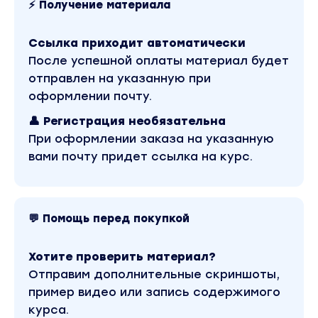
⚡ Получение материала
2 занятие. Составление портфеля
облигаций на реальных примерах
Ссылка приходит автоматически
• Принципы составления портфеля
После успешной оплаты материал будет
облигаций
отправлен на указанную при
• Создание собственной инвестиционной
оформлении почту.
политики и определение риск-профиля
👤 Регистрация необязательна
• Ознакомление с основными ресурсами по
При оформлении заказа на указанную
подбору и поиску облигаций
вами почту придет ссылка на курс.
• Составление собственного портфеля
• Риск-тестирование портфеля облигаций
Бонусом к курсу вы получите:
💬 Помощь перед покупкой
— Презентацию, дополнительыне материалы
— Видеозапись курса
Хотите проверить материал?
Вы находитесь на странице товара «Сергей
Отправим дополнительные скриншоты,
Рогозин - Облигации PRO (2022)». Это материал
пример видео или запись содержимого
2022 года. В магазине Coursx.net данный
материал доступен за 99 рублей. Обучающий
курса.
курс входит в рубрику «Инвестиции, Трейдинг,