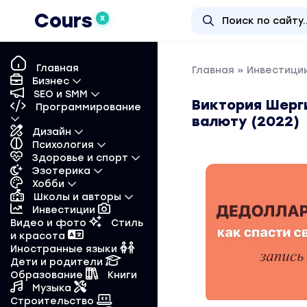
Cours
X
Главная
Главная
»
Инвестиции
Бизнес
SEO и SMM
Виктория Шерг
Программирование
валюту (2022)
Дизайн
Психология
Здоровье и спорт
Эзотерика
Хобби
Школы и авторы
Инвестиции
Видео и фото
Стиль
и красота
Иностранные языки
Дети и родители
Образование
Книги
Музыка
Строительство