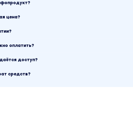
инфопродукт?
ая цена?
нтии?
ожно оплатить?
ыдаётся доступ?
рат средств?