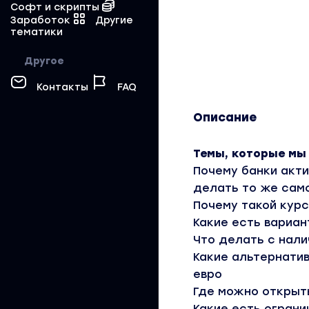
Софт и скрипты
Заработок
Другие
тематики
Другое
Контакты
FAQ
Описание
Темы, которые мы
Почему банки акт
делать то же само
Почему такой курс
Какие есть вариан
Что делать с нал
Какие альтернати
евро
Где можно открыт
Какие есть ограни