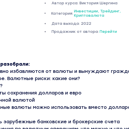
Автор курса: Виктория Шергина
Инвестиции, Трейдинг,
Категория:
Криптовалюта
Дата выхода: 2022
Продажник от автора:
Перейти
 разобрали:
ивно избавляются от валюты и вынуждают гражд
е. Валютные риски: какие они?
?
ты сохранения долларов и евро
ичной валютой
вные валюты можно использовать вместо доллар
ь зарубежные банковские и брокерские счета
чения по валютным операциям: что можно и что н