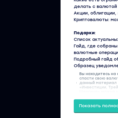
делать с валютой
Акции, облигации,
Криптовалюты: мо
Подарки
:
Список актуальных
Гайд, где собран
валютные операц
Подробный гайд о
Образец уведомле
Вы находитесь на
спасти свою валют
данный материал д
«Инвестиции, Тре
Шергина» можно на
Показать полно