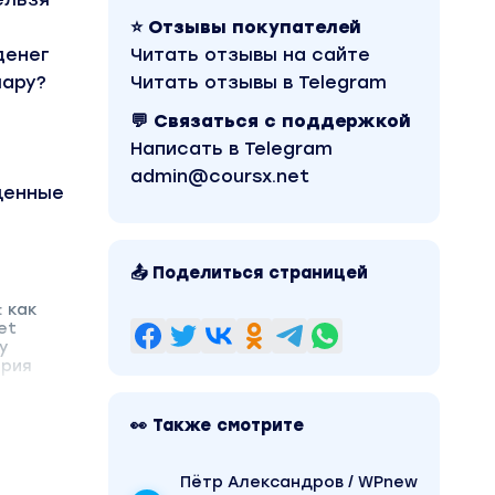
⭐ Отзывы покупателей
денег
Читать отзывы на сайте
лару?
Читать отзывы в Telegram
💬 Связаться с поддержкой
Написать в Telegram
admin@coursx.net
щенные
📤 Поделиться страницей
 как
et
у
ория
👀 Также смотрите
Пётр Александров / WPnew