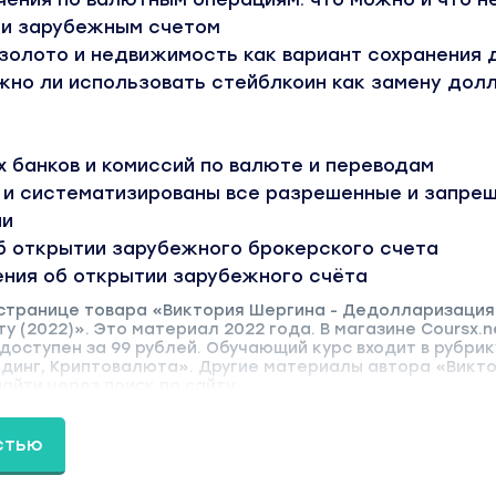
 и зарубежным счетом
 золото и недвижимость как вариант сохранения 
жно ли использовать стейблкоин как замену дол
 банков и комиссий по валюте и переводам
ы и систематизированы все разрешенные и запре
ии
б открытии зарубежного брокерского счета
ния об открытии зарубежного счёта
 странице товара «Виктория Шергина - Дедолларизация:
у (2022)». Это материал 2022 года. В магазине Coursx.n
оступен за 99 рублей. Обучающий курс входит в рубрик
йдинг, Криптовалюта». Другие материалы автора «Викт
йти через поиск по сайту.
стью