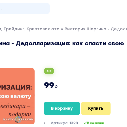
, Трейдинг, Криптовалюта
» Виктория Шергина - Дедолл
ина - Дедолларизация: как спасти свою
5 Б
99
₽
В корзину
Купить
Артикул: 1328
В наличии