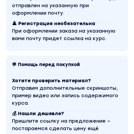
уровень функциональности.
отправлен на указанную при
Мы буквально перепрограммируем мышцы,
оформлении почту.
возвратим здоровую мобильность суставам
👤 Регистрация необязательна
и научимся правильному паттерну дыхания.
При оформлении заказа на указанную
Наладив двигательную базу, мы вернем телу
вами почту придет ссылка на курс.
его природную мудрость и избавим его от
ненужного напряжения и боли.
Умное тело готово к любым нагрузкам — к
Стойке на руках, шпагату и триатлону.
💬 Помощь перед покупкой
Ваши результаты после прохождения
Хотите проверить материал?
курса:
Отправим дополнительные скриншоты,
Готовность Вашего тела к любому виду
пример видео или запись содержимого
нагрузки: йога, бег, фитнес.
курса.
Избавление от болевых ощущений в теле
💰 Нашли дешевле?
после и во время тренировок.
Пришлите ссылку на предложение —
Навык осознанного включения мышц и
постараемся сделать цену ещё