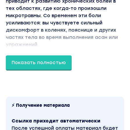
приводит к развитию хронических болей в
тех областях, где когда-то произошли
микротравмы. Со временем эти боли
усиливаются: вы чувствуете сильный
дискомфорт в коленях, пояснице и других
частях тела во время выполнения асан или
упражнений.
Еще одно последствие дисфункциональной
работы тела — иллюзорный «потолок»
Показать полностью
возможностей. Вы можете долго
практиковать, но в какой-то момент
приходите к ограничению в освоении асаны и
чувствуете нехватку сил идти дальше.
Все эти проблемы — следствие
неправильных привычек или паттернов
⚡ Получение материала
движения. На курсе «Умное тело» мы будем
менять паттерны. За 35 дней мы поможем
Ссылка приходит автоматически
перестроиться Вашему телу на новый
После успешной оплаты материал будет