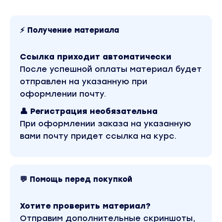
Вступление
⚡ Получение материала
— теоретическая часть
— подробные данные исследований Яндекс и Г
— ключевые нововведения 2022
Ссылка приходит автоматически
После успешной оплаты материал будет
МОДУЛЬ 1:
отправлен на указанную при
оформлении почту.
— Конкурентная разведка
👤 Регистрация необязательна
Как быстро и дешево получать ценнейшие знани
При оформлении заказа на указанную
новые фишки и решения.
вами почту придет ссылка на курс.
— Техническая часть
Пошаговые чек-листы. Делай 1, делай 2, делай 
— Оценка сайта и тематики
💬 Помощь перед покупкой
Оцениваем саму тематику и какую стратегию в
перспективы продвижения.
Хотите проверить материал?
МОДУЛЬ 2:
Отправим дополнительные скриншоты,