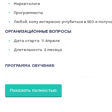
Маркетологи
Программисты
Любой, кому интересно углубиться в SEO и полу
ОРГАНИЗАЦИОННЫЕ ВОПРОСЫ:
Дата старта: 11 Апреля
Длительность: 2 месяца
ПРОГРАММА ОБУЧЕНИЯ:
Суть проекта: я покажу пошаговый алгоритм п
спроектирован так, что мы имеем максимум пр
Показать полностью
техпроцесс значительно превосходит тот, кот
курсах в направлениях: скорость внедрения и 
МОДУЛЬ 0: