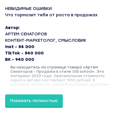
НЕВИДИМЫЕ ОШИБКИ:
Что тормозит тебя от роста в продажах
Автор:
АРТЕМ СЕНАТОРОВ
КОНТЕНТ-МАРКЕТОЛОГ, СМЫСЛОВИК
Inst - 54 000
TikTok - 540 000
ВК - 940 000
Вы находитесь на странице товара «Артём
Сенаторов - Продажи в стиле Old school». Это
материал 2022 года. Оригинальная стоимость
курса у автора составляет 1900 рублей. В
магазине Coursx.net данный материал доступен
за 149 рублей. Обучающий курс входит в рубрику
«Бизнес, менеджмент, продажи». Другие
материалы автора «Артём Сенаторов» можно
Показать полностью
найти через поиск по сайту.