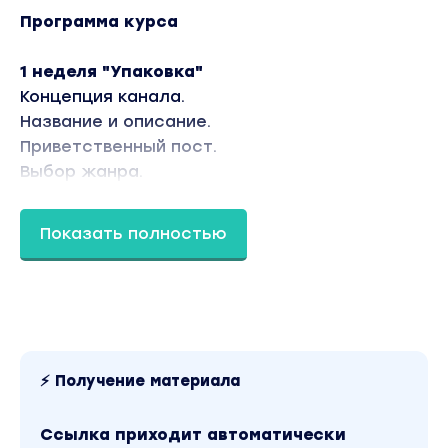
Программа курса
1 неделя "Упаковка"
Концепция канала.
Название и описание.
Приветственный пост.
Выбор жанра.
2 неделя "Конструкции"
Показать полностью
Структура эссе.
Структура лонгрида.
Структура короткого текста.
Структура продающего текста.
3 неделя "Приемы"
⚡ Получение материала
Стилистические приемы (метафоры,
аллегории, аллюзии).
Ссылка приходит автоматически
Юмор, драма, ирония, эмоции.