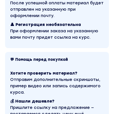
После успешной оплаты материал будет
Ритм и динамика.
отправлен на указанную при
Ликвидация графомании.
оформлении почту.
👤 Регистрация необязательна
4 неделя "Конвейер"
При оформлении заказа на указанную
Вы каждый день пишите тексты на заданные
вами почту придет ссылка на курс.
темы, чтобы освоить ремесло и создать
привычку писать. Это самая тяжелая
неделя, но после нее вы запишите легко и с
большой долей кайфа.
💬 Помощь перед покупкой
Бонус: видеолекция о продвижении канала.
Хотите проверить материал?
12 видео - лекций
Отправим дополнительные скриншоты,
Каждая лекция длится 20 минут и состоит
пример видео или запись содержимого
из подробного разбора текущей темы темы.
курса.
Домашние задания
💰 Нашли дешевле?
Каждое задание направлено на
Пришлите ссылку на предложение —
практическое применение и освоение
постараемся сделать цену ещё