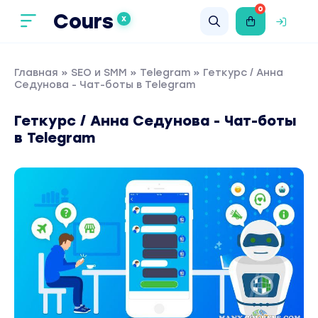
0
Cours
X
Главная
»
SEO и SMM
»
Telegram
» Геткурс / Анна
Седунова - Чат-боты в Telegram
Геткурс / Анна Седунова - Чат-боты
в Telegram