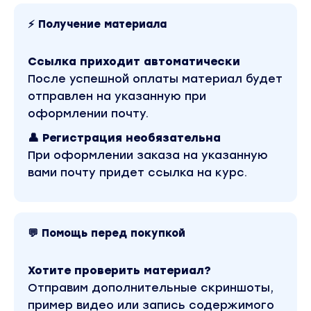
Аналитика, Работа с Яндекс Метрикой, Отчёты 
часов)
⚡ Получение материала
Ретаргетинг / Яндекс аудитории (3 часа)
Ссылка приходит автоматически
Глава 3 (8 уроков) Настройка и аналитика Goo
После успешной оплаты материал будет
Ads
отправлен на указанную при
Аккаунты, Типы соответствия, Google Ads Editor 
оформлении почту.
часа)
👤 Регистрация необязательна
Выгрузка кампаний на сервер, донастройка,
При оформлении заказа на указанную
модерация (2,5 часа)
вами почту придет ссылка на курс.
Работа с КМС, Discovery + Реклама на YouTube (
часа)
Глава 5 Работа с клиентами, продажа услуг
💬 Помощь перед покупкой
Основы работы как маркетолог
Оценка рынка, Реалии, Стратегии старта для
Хотите проверить материал?
новичка, Конкуренция
Отправим дополнительные скриншоты,
Обзор доп. инструментов для работы с клиент
пример видео или запись содержимого