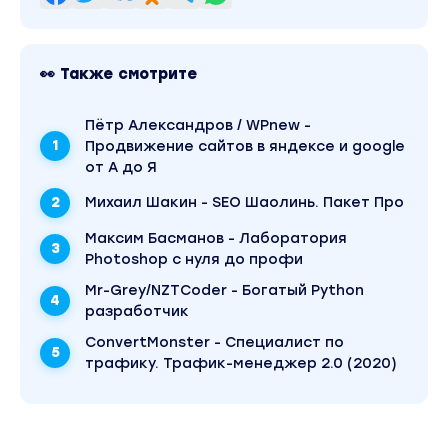
Блок
22 Способа поиска клиентов, Работа с клиент
для выхода на 300к+
👀 Также смотрите
4,5 часа основого материала
Пётр Александров / WPnew -
Актуальные способы поиска клиентов на пример
Продвижение сайтов в яндексе и google
реальных кейсов наших учеников.
от А до Я
Работа по готовым проектам / Нишевание
Михаил Шакин - SEO Шаолинь. Пакет Про
Блок
Максим Басманов - Лаборатория
Photoshop с нуля до профи
Настройка Яндекс Директ для Интернет мага
3 часа основого материала
Mr-Grey/NZTCoder - Богатый Python
разработчик
ConvertMonster - Специалист по
Работа в KeyCollector 4 под интернет-магазины
трафику. Трафик-менеджер 2.0 (2020)
Правильная группировка и выгрузка кампаний
Работа с фидами данных