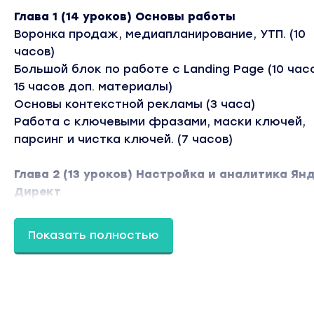
Глава 1 (14 уроков) Основы работы
Воронка продаж, медиапланирование, УТП. (10
часов)
Большой блок по работе с Landing Page (10 час
15 часов доп. материалы)
Основы контекстной рекламы (3 часа)
Работа с ключевыми фразами, маски ключей,
парсинг и чистка ключей. (7 часов)
Глава 2 (13 уроков) Настройка и аналитика Ян
Директ
Подготовка объявлений в Excel для кампании н
поиске (1,5 часа)
Показать полностью
Выгрузка кампаний на сервер, донастройка,
модерация (3,5 часа)
Работа с РСЯ, Аукционы Директ, Мастер кампа
Стратегии Я.Директ (4,5 часа)