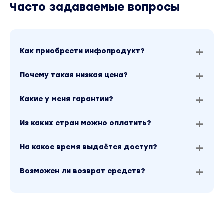
Часто задаваемые вопросы
Динамические объявления
Смарт-баннеры
Как приобрести инфопродукт?
Блок
Настройка Google Ads для Интернет магазино
Почему такая низкая цена?
1 час основого материала
Google Merchant Center
Какие у меня гарантии?
Блок
Из каких стран можно оплатить?
Настройка таргетированной рекламы
11 часов основого материала
На какое время выдаётся доступ?
Реклама в Вконтакте. Обновление 2022 года.
(5.5
Возможен ли возврат средств?
часов)
Реклама в Facebook
(4.5 часа)
Реклама в MyTarget
(1 час)