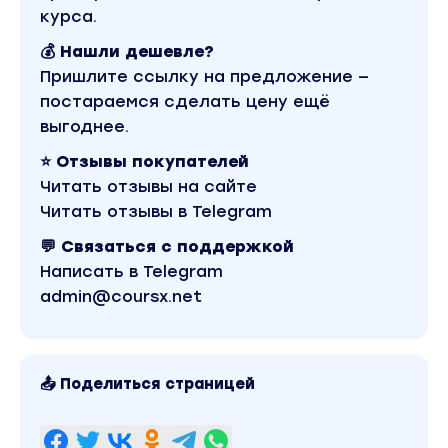
Первичная настройка CRM,
курса.
Обзор коллтрекингов, Сервисы обратного звон
💰 Нашли дешевле?
доп. виджеты на сайт.
Пришлите ссылку на предложение —
постараемся сделать цену ещё
Чек-лист создания Landing Page
выгоднее.
Чек-лист создания и настройки рекламной
кампании в Яндекс Директ
⭐ Отзывы покупателей
Чек-лист аналитики рекламной кампании в Янд
Читать отзывы на сайте
Директ
Читать отзывы в Telegram
Чек-лист создания и настройки рекламной
💬 Связаться с поддержкой
кампании в Google Ads
Написать в Telegram
Примеры коммерческих предложений,
admin@coursx.net
осметовывание
Шаблоны для договоров
📤 Поделиться страницей
Отличия тарифа VIP от тарифа "Стандарт"