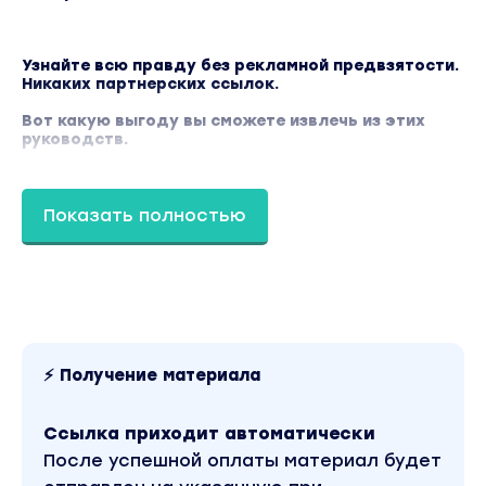
Узнайте всю правду без рекламной предвзятости.
Никаких партнерских ссылок.
Вот какую выгоду вы сможете извлечь из этих
руководств.
Сократите ваши регулярные расходы на
сайт.
Показать полностью
Изучите нетрадиционные обходные пути для
ускорения.
Упростите выбор плагинов и тем.
Получите доступ к реальным результатам
скорости, исследованным нашими
⚡ Получение материала
сотрудниками.
Никаких мифических слухов – никаких
Ссылка приходит автоматически
сплетен из Google.
После успешной оплаты материал будет
Экономия денег, заменяя или устраняя