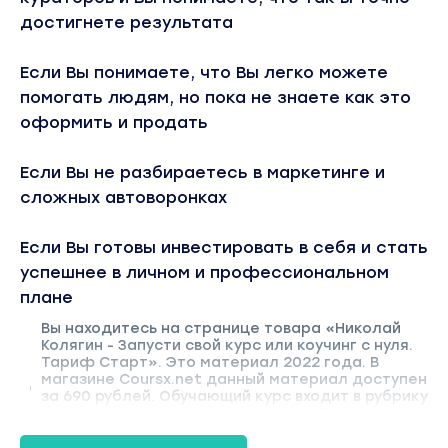
достигнете результата
Если Вы понимаете, что Вы легко можете
помогать людям, но пока не знаете как это
оформить и продать
Если Вы не разбираетесь в маркетинге и
сложных автоворонках
Если Вы готовы инвестировать в себя и стать
успешнее в личном и профессиональном
плане
Вы находитесь на странице товара «Николай
Колягин - Запусти свой курс или коучинг с нуля.
Тариф Старт». Это материал 2022 года. В
магазине Coursx.net данный материал доступен
за 690 рублей. Обучающий курс входит в рубрику
«Бизнес, менеджмент, продажи». Другие
материалы автора «Николай Колягин» можно
найти через поиск по сайту.