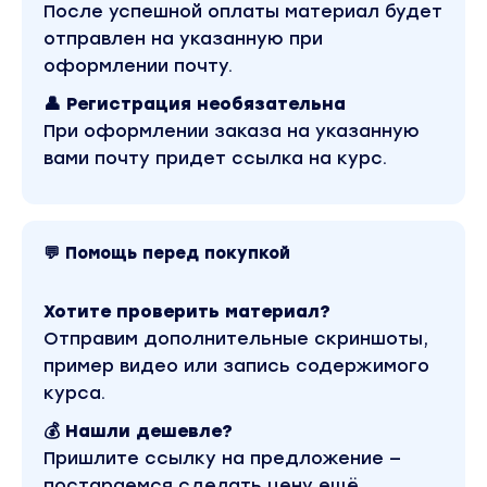
После успешной оплаты материал будет
Постановка и проверка гипотез. Осваиваем
отправлен на указанную при
навык постановки и проведения быстрых и
оформлении почту.
дешевых экспериментов (используем
воронку AAARRR).
👤 Регистрация необязательна
При оформлении заказа на указанную
Приоритезация гипотез. Ранжируем
вами почту придет ссылка на курс.
гипотезы различными способами. Выбираем
те, которые стоит проверять.
Фокусировка. Выделяем ключевую метрику,
на которую фокусируется вся команда
💬 Помощь перед покупкой
(NSM)
модуль 4
Хотите проверить материал?
Клиенты и конкуренты
Отправим дополнительные скриншоты,
пример видео или запись содержимого
Основы развития клиентов. Выделяем
курса.
клиентский сегмент, формулируем
правильные вопросы; быстро ищем
💰 Нашли дешевле?
респондентов; делаем выводы из данных
Пришлите ссылку на предложение —
JTBD-интервью. Разбираем, как бизнес
постараемся сделать цену ещё