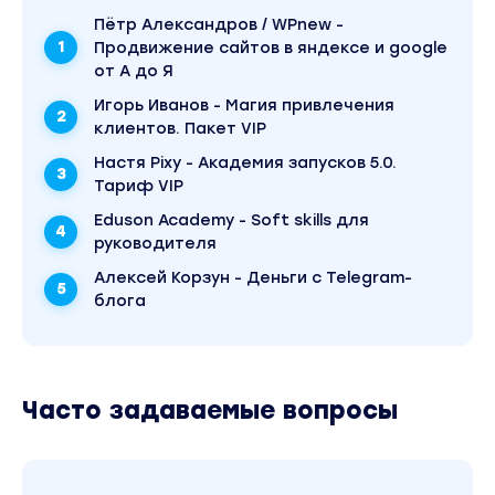
связь
Пётр Александров / WPnew -
модуль 6
Продвижение сайтов в яндексе и google
от А до Я
Команда и сотрудники
Игорь Иванов - Магия привлечения
Спринты и синхронизация. Добиваемся,
клиентов. Пакет VIP
чтобы группа людей стала командой
Настя Pixy - Академия запусков 5.0.
Зоны ответственности. Разбираемся, кто
Тариф VIP
отвечает за конкретные метрики и
Eduson Academy - Soft skills для
результаты
руководителя
Постановка задач. Формулируем задачи так,
Алексей Корзун - Деньги с Telegram-
чтобы они выполнялись сотрудниками и
блога
партнерами
Поиск и наем сотрудников.
модуль 7
Часто задаваемые вопросы
Продвижение трекера
Воронки продаж. Выстраиваем путь клиента