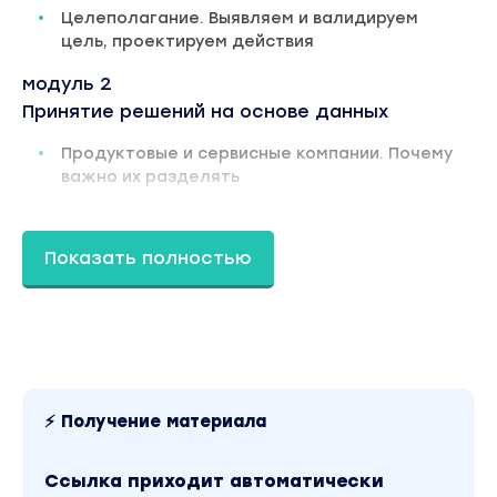
Целеполагание. Выявляем и валидируем
цель, проектируем действия
модуль 2
Принятие решений на основе данных
Продуктовые и сервисные компании. Почему
важно их разделять
Юнит-анализ. Считаем экономику одной
продажи и понимаем текущее состояние
Показать полностью
бизнеса
Оптимальные метрики. Выделяем
показатель, который нужно улучшать
Продуктовая аналитика. Рассмотрим
возвращаемость и виральность —
фундамент успешного развития продукта.
⚡ Получение материала
модуль 3
Ссылка приходит автоматически
Поведение в ситуации неопределенности