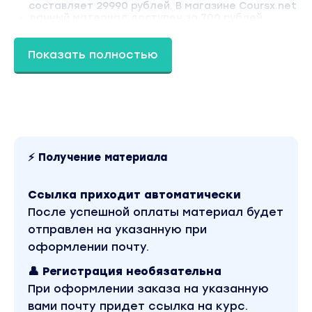
составляет 29990 рублей. В магазине Coursx.net
данный материал доступен за 700 рублей.
Обучающий курс входит в рубрику «Инвестиции,
Трейдинг, Криптовалюта / Блокчейн и
криптовалюты». Другие материалы автора
Показать полностью
«Владлен Пол, Ирена Пол» можно найти через
поиск по сайту.
⚡ Получение материала
Ссылка приходит автоматически
После успешной оплаты материал будет
отправлен на указанную при
оформлении почту.
👤 Регистрация необязательна
При оформлении заказа на указанную
вами почту придет ссылка на курс.