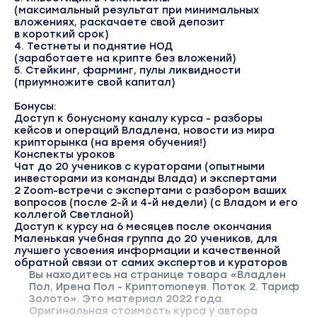
(максимальный результат при минимальных
вложениях, раскачаете свой депозит
в короткий срок)
4. Тестнеты и поднятие НОД
(заработаете на крипте без вложений)
5. Стейкинг, фарминг, пулы ликвидности
(приумножите свой капитал)
Бонусы:
Доступ к бонусному каналу курса - разборы
кейсов и операций Владлена, новости из мира
крипторынка (на время обучения!)
Конспекты уроков
Чат до 20 учеников с кураторами (опытными
инвесторами из команды Влада) и экспертами
2 Zoom-встречи с экспертами с разбором ваших
вопросов (после 2-й и 4-й недели) (с Владом и его
коллегой Светланой)
Доступ к курсу на 6 месяцев после окончания
Маленькая учебная группа до 20 учеников, для
лучшего усвоения информации и качественной
обратной связи от самих экспертов и кураторов
Вы находитесь на странице товара «Владлен
Пол, Ирена Пол - Криптоmoneyя. Поток 2. Тариф
Золото». Это материал 2022 года.
Оригинальная стоимость курса у автора