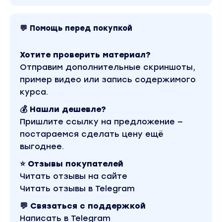
предстоящей проверки в банке
недружественной страны.
💬 Помощь перед покупкой
Выбор банка-отправителя для перевода
денег по стоимости свифта и курса
конвертации валюты.
Хотите проверить материал?
Андрей СЕРЕБРЯКОВ: эксперт по ипотеке,
Отправим дополнительные скриншоты,
региональный менеджер по работе с
пример видео или запись содержимого
партнерами Райффайзен Банк.
курса.
Сергей ПРОКОФЬЕВ: наставник, продюсер
💰 Нашли дешевле?
онлайн-школы Видеокнига ТВ, практикующий
Пришлите ссылку на предложение —
риэлтор в Сочи и в Москве.
постараемся сделать цену ещё
выгоднее.
Тариф без презентации.
⭐ Отзывы покупателей
Вы находитесь на странице товара «Андрей
Читать отзывы на сайте
Серебряков, Сергей Прокофьев - Валютные
переводы крупных сумм за рубеж. Тариф 1». Это
Читать отзывы в Telegram
материал 2022 года. В магазине Coursx.net
данный материал доступен за 390 рублей.
💬 Связаться с поддержкой
Обучающий курс входит в рубрику «Инвестиции,
Написать в Telegram
Трейдинг, Криптовалюта / Бизнес, менеджмент,