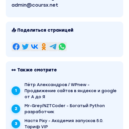
продажи». Другие материалы автора «Андрей
admin@coursx.net
Серебряков, Сергей Прокофьев» можно найти
через поиск по сайту.
📤 Поделиться страницей
👀 Также смотрите
Пётр Александров / WPnew -
Продвижение сайтов в яндексе и google
от А до Я
Mr-Grey/NZTCoder - Богатый Python
разработчик
Настя Pixy - Академия запусков 5.0.
Тариф VIP