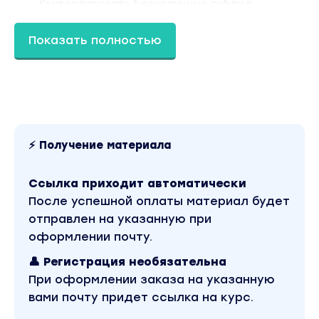
Конвертировать безналичные рубли в
доллары и
Показать полностью
евро на бирже, а не по курсу банка.
Узнаете цену потерь "на берегу" при
возврате свифта обратно в банк-
отправитель.
Рассчитывать реальную стоимость
⚡ Получение материала
перевода большой суммы в
недружественную страну для выбора
оптимальной схемы.
Ссылка приходит автоматически
После успешной оплаты материал будет
Программа:
отправлен на указанную при
Документы для валютного контроля в
оформлении почту.
российском и зарубежном банке
Риск и стоимость возврата перевода по
👤 Регистрация необязательна
системе SWIFT. Как подстелить соломки?
При оформлении заказа на указанную
Чего не должно быть в договоре купли-
вами почту придет ссылка на курс.
продажи недвижимости с учетом