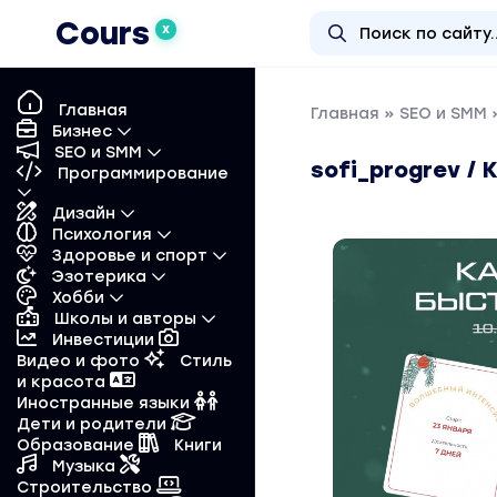
Cours
X
Главная
Главная
»
SEO и SMM
»
Бизнес
SEO и SMM
sofi_progrev /
Программирование
Дизайн
Психология
Здоровье и спорт
Эзотерика
Хобби
Школы и авторы
Инвестиции
Видео и фото
Стиль
и красота
Иностранные языки
Дети и родители
Образование
Книги
Музыка
Строительство