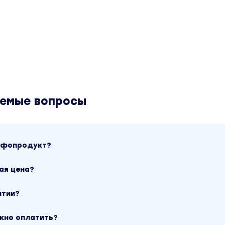
аемые вопросы
инфопродукт?
ая цена?
нтии?
ожно оплатить?