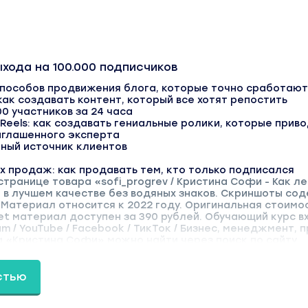
хода на 100.000 подписчиков
способов продвижения блога, которые точно сработают
как создавать контент, который все хотят репостить
00 участников за 24 часа
Reels: как создавать гениальные ролики, которые при
иглашенного эксперта
нный источник клиентов
 продаж: как продавать тем, кто только подписался
странице товара «sofi_progrev / Кристина Софи - Как ле
 в лучшем качестве без водяных знаков. Скриншоты со
Материал относится к 2022 году. Оригинальная стоимос
et материал доступен за 390 рублей. Обучающий курс вхо
ram / YouTube / Facebook / ТикТок / Бизнес, менеджмент,
 «Кристина Софи» можно найти через поиск по сайту.
стью