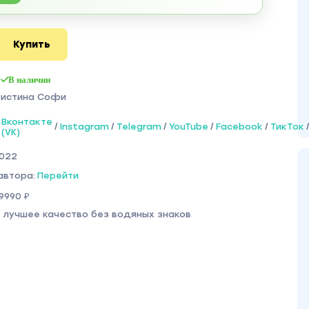
Купить
В наличии
ристина Софи
Вконтакте
/
Instagram
/
Telegram
/
YouTube
/
Facebook
/
ТикТок
(VK)
2022
автора:
Перейти
9990 ₽
 лучшее качество без водяных знаков