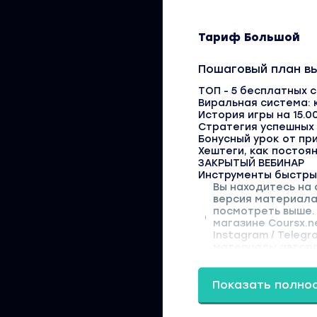
Тариф Большой
Пошаговый план вы
ТОП - 5 бесплатных 
Виральная система: 
История игры на 15.0
Стратегия успешных 
Бонусный урок от пр
Хештеги, как постоя
ЗАКРЫТЫЙ ВЕБИНАР
Инструменты быстрых
Вы находитесь на 
версия материала
посмотреть выше. 
магазине Coursx.n
Instagram / Teleg
материалы автора
Показать полно